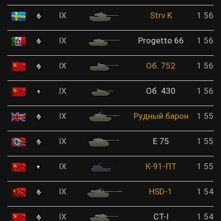
IX
Strv K
1 563
IX
Progetto 66
1 562
IX
Об. 752
1 562
IX
Об. 430
1 561
IX
Рудный барон
1 557
IX
E 75
1 556
IX
К-91-ПТ
1 553
IX
HSD-1
1 549
IX
СТ-I
1 547