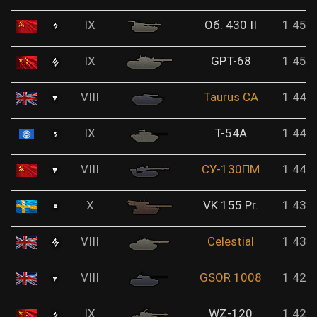
IX
Об. 430 II
1 452
IX
GPT-68
1 450
VIII
Taurus CA
1 446
IX
Т-54А
1 441
VIII
СУ-130ПМ
1 440
X
VK 155 Pr.
1 439
VIII
Celestial
1 435
VIII
GSOR 1008
1 428
IX
WZ-120
1 426