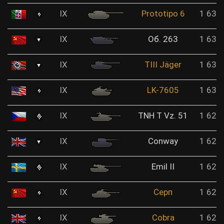
IX
Prototipo 6
1 636
IX
Об. 263
1 633
IX
TIII Jäger
1 631
IX
LK-7605
1 631
IX
TNH T Vz. 51
1 629
IX
Conway
1 628
IX
Emil II
1 627
IX
Серп
1 623
IX
Cobra
1 622