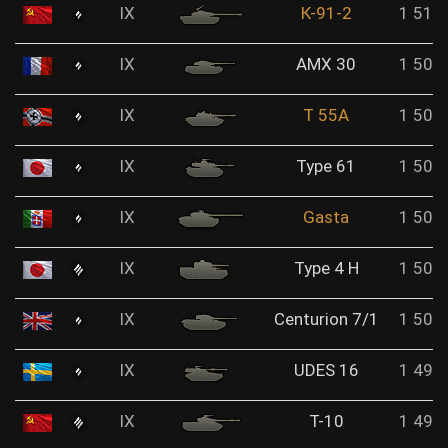
IX
К-91-2
1 510
IX
AMX 30
1 509
IX
T 55A
1 508
IX
Type 61
1 505
IX
Gasta
1 505
IX
Type 4 H
1 501
IX
Centurion 7/1
1 500
IX
UDES 16
1 499
IX
Т-10
1 497