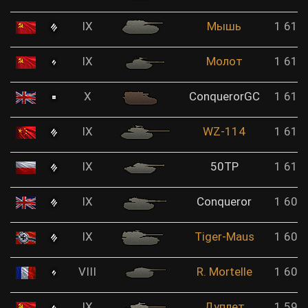
IX
Мышь
1 616
IX
Молот
1 616
X
ConquerorGC
1 612
IX
WZ-114
1 611
IX
50TP
1 610
IX
Conqueror
1 607
IX
Tiger-Maus
1 604
VIII
R. Mortelle
1 600
IX
Дуплет
1 599