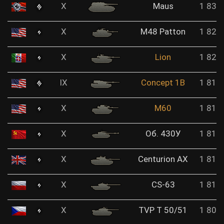
X
Maus
1 839
X
M48 Patton
1 826
X
Lion
1 824
IX
Concept 1B
1 817
X
M60
1 817
X
Об. 430У
1 813
X
Centurion AX
1 812
X
CS-63
1 812
X
TVP T 50/51
1 807