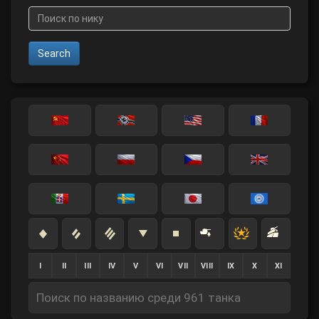
Search
I
II
III
IV
V
VI
VII
VIII
IX
X
XI