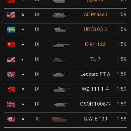
IX
AE Phase I
1 599
IX
UDES 03 3
1 595
IX
К-91-122
1 593
IX
TL-7
1 591
IX
Leopard PT A
1 590
IX
WZ-111 1-4
1 590
IX
GSOR 1006/7
1 590
X
G.W. E 100
1 587