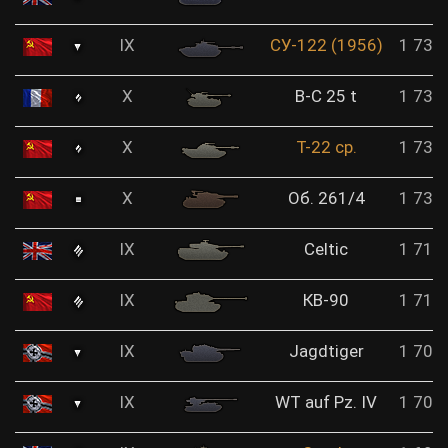
IX
СУ-122 (1956)
1 738
X
B-C 25 t
1 737
X
Т-22 ср.
1 735
X
Об. 261/4
1 733
IX
Celtic
1 711
IX
КВ-90
1 711
IX
Jagdtiger
1 704
IX
WT auf Pz. IV
1 701