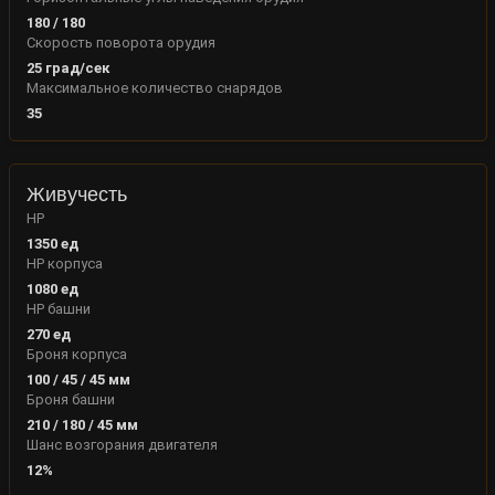
180
/
180
Скорость поворота орудия
25
град/сек
Максимальное количество снарядов
35
Живучесть
HP
1350
ед
HP корпуса
1080
ед
HP башни
270
ед
Броня корпуса
100
/
45
/
45
мм
Броня башни
210
/
180
/
45
мм
Шанс возгорания двигателя
12
%