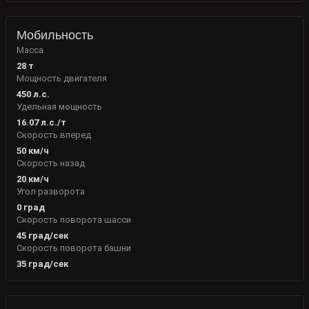
Мобильность
Масса
28
т
Мощность двигателя
450
л.с.
Удельная мощность
16.07
л.с./т
Скорость вперед
50
км/ч
Скорость назад
20
км/ч
Угол разворота
0
град
Скорость поворота шасси
45
град/сек
Скорость поворота башни
35
град/сек