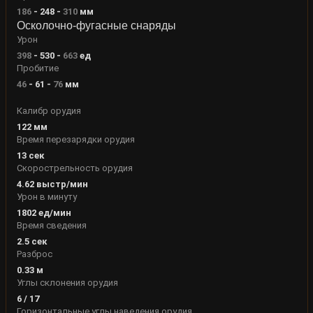
186
-
248
-
310
мм
Осколочно-фугасные снаряды
Урон
398
-
530
-
663
ед
Пробитие
46
-
61
-
76
мм
Калибр орудия
122
мм
Время перезарядки орудия
13
сек
Скорострельность орудия
4.62
выстр/мин
Урон в минуту
1802
ед/мин
Время сведения
2.5
сек
Разброс
0.33
м
Углы склонения орудия
6
/
17
Горизонтальные углы наведения орудия