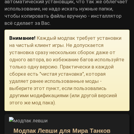
автоматический установщик, что так же облегчает
использование, не надо искать нужные папки,
чтобы копировать файлы вручную - инсталлятор
всё сделает за Вас.
Внимание!
Каждый модпак требует установки
на чистый клиент игры. Не допускается
установка сразу нескольких сборок даже от
одного автора, во избежание багов используйте
только одну версию. Практически в каждой
сборке есть "
чистая установка
", которая
удаляет ранее использованные моды -
выберите этот пункт, если пользовались
другими модификациями (или другой версией
этого же мод пака).
Модпак Левши для Мира Танков