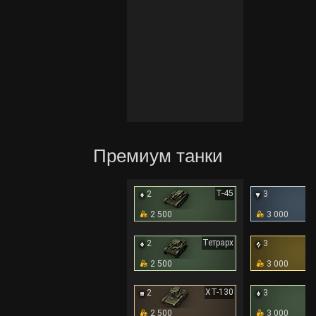
Премиум танки
Т-45
2
3
2 500
3 000
Тетрарх
2
3
2 500
3 000
ХТ-130
2
3
2 500
3 000