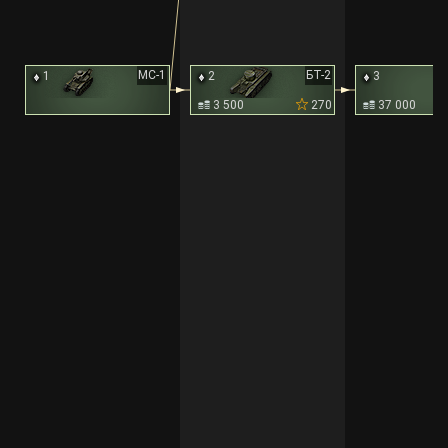
МС-1
БТ-2
1
2
3
3 500
270
37 000