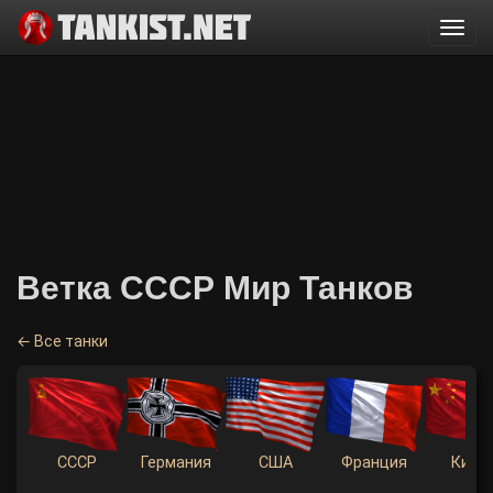
Togg
navi
Ветка СССР Мир Танков
← Все танки
СССР
Германия
США
Франция
Кита