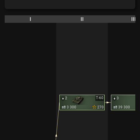
I
II
III
Т-60
2
3
3 300
270
39 300