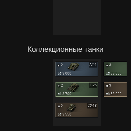
Коллекционные танки
АТ-1
2
3
3 000
38 500
Т-26
2
3
3 700
53 000
СУ-18
2
3 550