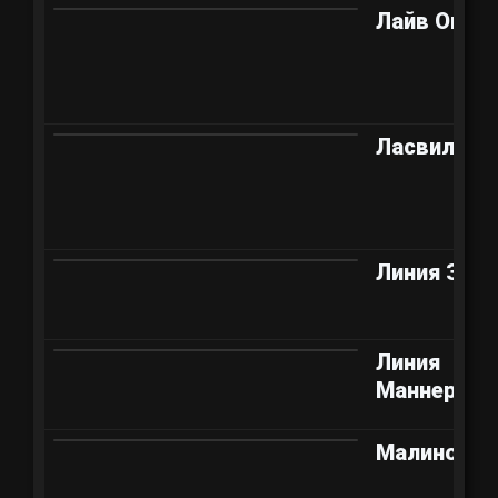
Лайв Окс
Ласвилль
Линия Зиг
Линия
Маннергей
Малиновка