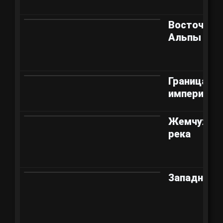
Восточные
Альпы
Граница
империи
Жемчужна
река
Западная 