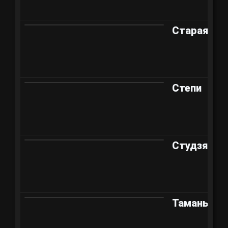
Старая гав
Степи
Студзянки
Тамань