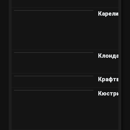
Карелия
Клондайк
Крафтверк
Кюстрин