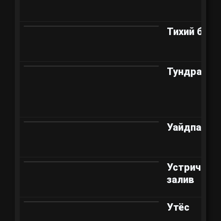
Тихий бере
Тундра
Уайдпарк
Устричный
залив
Утёс