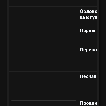
Орловский
выступ
Париж
Перевал
Песчаная р
Провинция