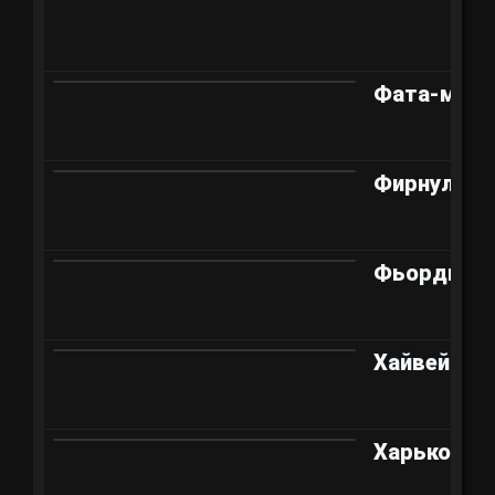
Фата-морг
Фирнульф
Фьорды
Хайвей
Харьков