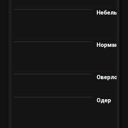
Небельбур
Норманди
Оверлорд
Одер