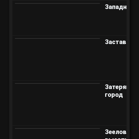
Западный 
Застава
Затерянны
город
Зееловски