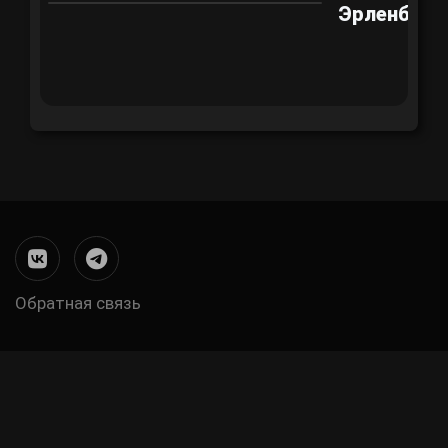
Эрленберг
Обратная связь
Меню
в
подвале