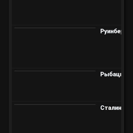
Руинберг
Рыбацкая 
Сталингра