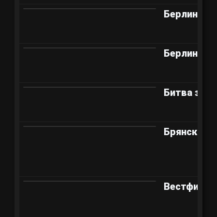
Берлин
Берлин
Битва за М
Брянский 
Вестфилд