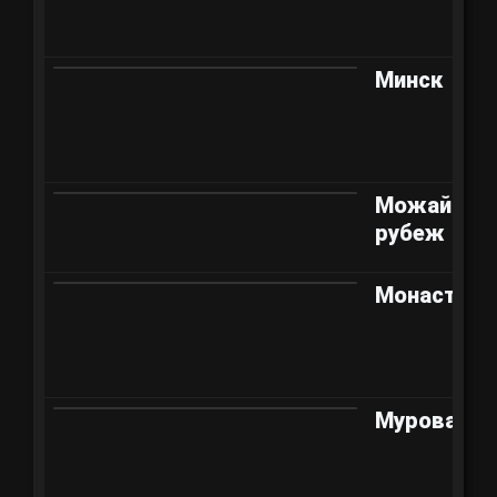
Минск
Можайски
рубеж
Монастыр
Мурованка