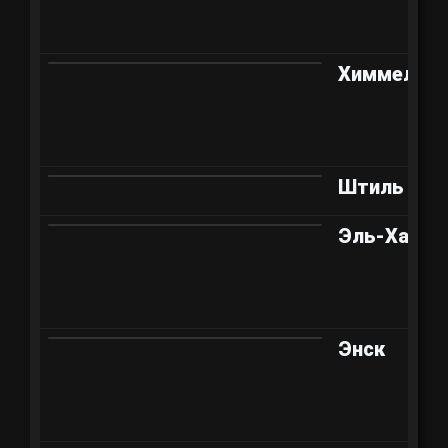
Химмельс
Штиль
Эль-Халлу
Энск