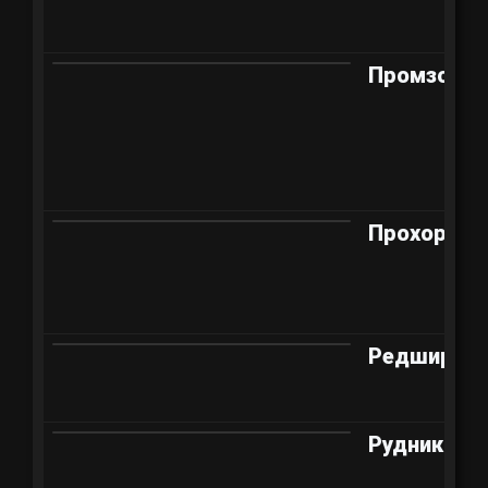
Промзона
Прохоровк
Редшир
Рудники