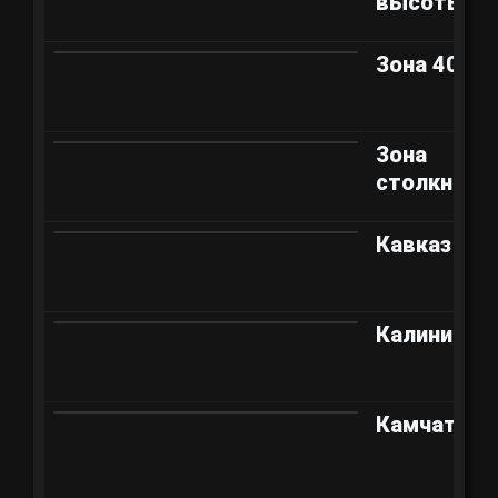
высоты
Зона 404
Зона
столкнове
Кавказ
Калинингр
Камчатка