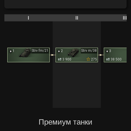
I
II
III
Strv fm/21
Strv m/38
St
1
2
3
3 900
275
38 500
Премиум танки