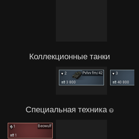
Коллекционные танки
Pvlvv fm/42
2
3
3 800
40 800
Специальная техника
Beowulf
1
1