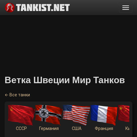
Togg
navi
Ветка Швеции Мир Танков
← Все танки
СССР
Германия
США
Франция
Кита