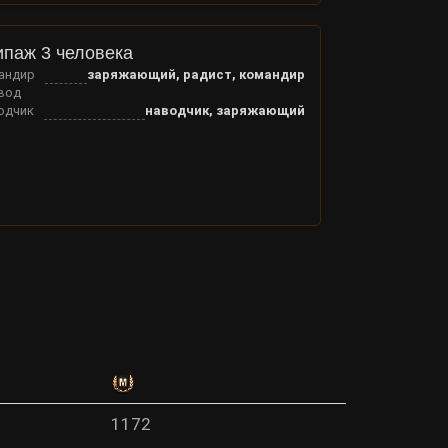
ипаж 3 человека
андир
заряжающий, радист, командир
вод
одчик
наводчик, заряжающий
1172