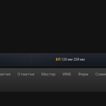
БП:
120 мм
•
258 мм
вития
Отметки
Мастер
WN8
Фарм
Совм