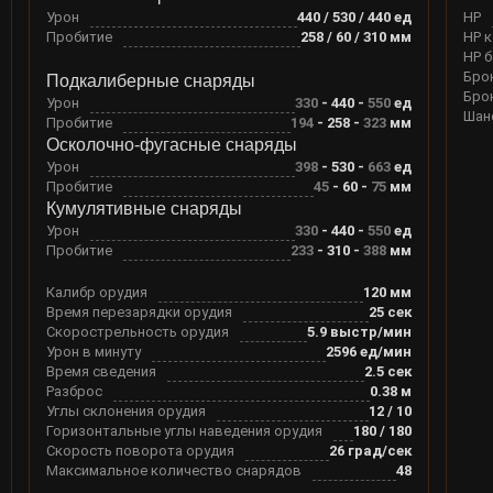
Урон
440 / 530 / 440
ед
HP
Пробитие
258 / 60 / 310
мм
HP 
HP 
Бро
Подкалиберные снаряды
Бро
Урон
330
-
440
-
550
ед
Шан
Пробитие
194
-
258
-
323
мм
Осколочно-фугасные снаряды
Урон
398
-
530
-
663
ед
Пробитие
45
-
60
-
75
мм
Кумулятивные снаряды
Урон
330
-
440
-
550
ед
Пробитие
233
-
310
-
388
мм
Калибр орудия
120
мм
Время перезарядки орудия
25
сек
Скорострельность орудия
5.9
выстр/мин
Урон в минуту
2596
ед/мин
Время сведения
2.5
сек
Разброс
0.38
м
Углы склонения орудия
12
/
10
Горизонтальные углы наведения орудия
180
/
180
Скорость поворота орудия
26
град/сек
Максимальное количество снарядов
48