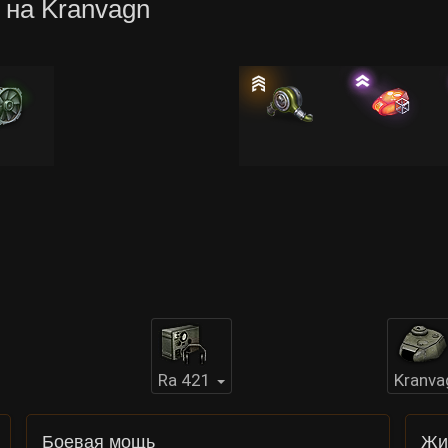
 на Kranvagn
Ra 421
Kranva
Боевая мощь
Жи