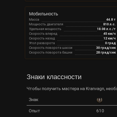
Мобильность
Масса
44.8
т
Мощность двигателя
810
л.с.
Удельная мощность
18.08
л.с./т
Скорость вперед
45
км/ч
Скорость назад
12
км/ч
Угол разворота
0
град
Скорость поворота шасси
30
град/сек
Скорость поворота башни
28
град/сек
Знаки классности
Чтобы получить мастера на Kranvagn, нео
Знак
Опыт
610