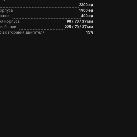
2300
ед
корпуса
1900
ед
башни
400
ед
ня корпуса
90
/
70
/
37
мм
ня башни
225
/
70
/
37
мм
с возгорания двигателя
15
%