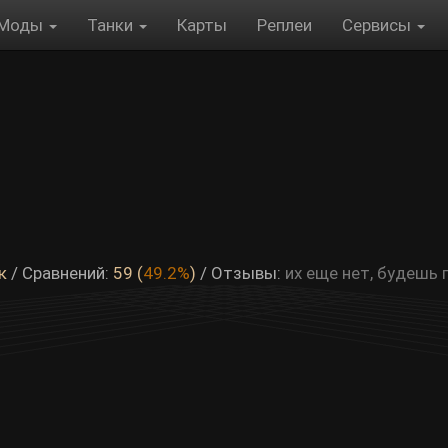
Моды
Танки
Карты
Реплеи
Сервисы
к
/ Сравнений:
59 (
49.2%
)
/
Отзывы:
их еще нет, будешь