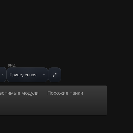
ВИД
естимые модули
Похожие танки