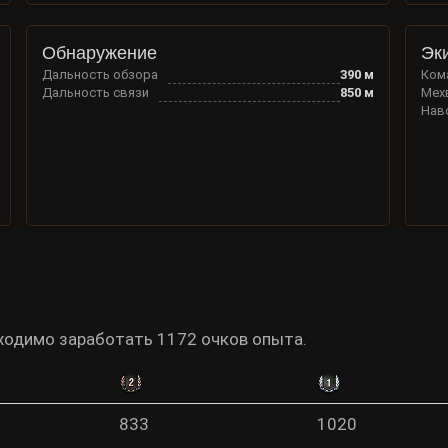
Обнаружение
Эк
Дальность обзора
390
м
Ком
Дальность связи
850
м
Мех
Нав
бходимо заработать 1172 очков опыта.
833
1020