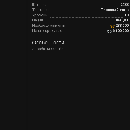
ID танка
2433
Тип танка
Тяжелый танк
Уровень
10
Нация
Швеция
Необходимый опыт
238 000
Цена в кредитах
6 100 000
Особенности
Зарабатывает боны