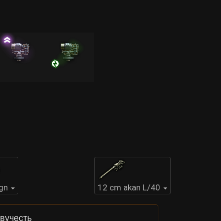
gn
12 cm akan L/40
вучесть