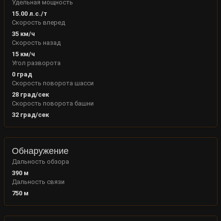
Удельная мощность
15.00
л.с./т
Скорость вперед
35
км/ч
Скорость назад
15
км/ч
Угол разворота
0
град
Скорость поворота шасси
28
град/сек
Скорость поворота башни
32
град/сек
Обнаружение
Дальность обзора
390
м
Дальность связи
750
м