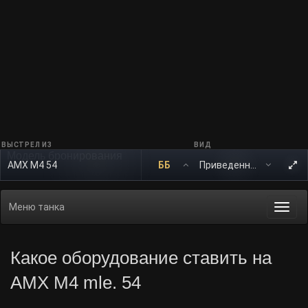
ВЫСТРЕЛ ИЗ
ВИД
Модель бронирования
AMX M4 54
ББ
Меню танка
Togg
navi
Какое оборудование ставить на
AMX M4 mle. 54