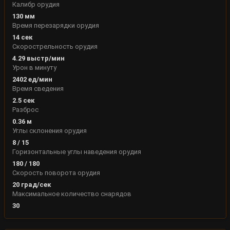
Калибр орудия
130
мм
Время перезарядки орудия
14
сек
Скорострельность орудия
4.29
выстр/мин
Урон в минуту
2402
ед/мин
Время сведения
2.5
сек
Разброс
0.36
м
Углы склонения орудия
8
/
15
Горизонтальные углы наведения орудия
180
/
180
Скорость поворота орудия
20
град/сек
Максимальное количество снарядов
30