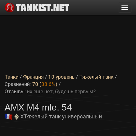
Togg
navi
Танки
/
Франция
/
10 уровень
/
Тяжелый танк
/
Сравнений:
70 (
38.6%
)
/
Отзывы:
их еще нет, будешь первым?
AMX M4 mle. 54
X
Тяжелый танк универсальный