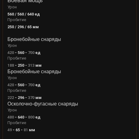
Боевая мощь
Урон
560 / 560 / 640
ед
Пробитие
250 / 296 / 65
мм
Бронебойные снаряды
Урон
420
-
560
-
700
ед
Пробитие
188
-
250
-
313
мм
Бронебойные снаряды
Урон
420
-
560
-
700
ед
Пробитие
222
-
296
-
370
мм
Осколочно-фугасные снаряды
Урон
480
-
640
-
800
ед
Пробитие
49
-
65
-
81
мм