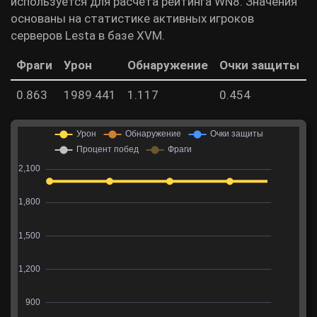
используется для расчета рейтинга WN8. Значения
основаны на статистике активных игроков
серверов Lesta в базе XVM.
Фраги
Урон
Обнаружение
Очки защиты
0.863
1989.441
1.117
0.454
4