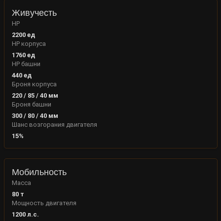
Живучесть
HP
2200
ед
HP корпуса
1760
ед
HP башни
440
ед
Броня корпуса
220
/
85
/
40
мм
Броня башни
300
/
80
/
40
мм
Шанс возгорания двигателя
15
%
Мобильность
Масса
80
т
Мощность двигателя
1200
л.с.