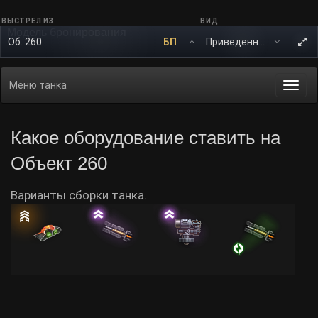
ВЫСТРЕЛ ИЗ
ВИД
Модель бронирования
Об. 260
БП
Меню танка
Togg
navi
Какое оборудование ставить на
Объект 260
Варианты сборки танка.