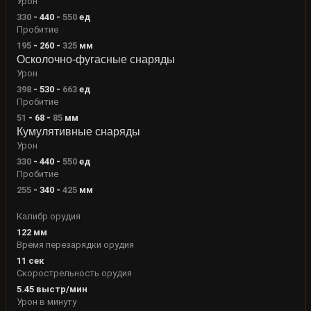
Урон
330
-
440
-
550
ед
Пробитие
195
-
260
-
325
мм
Осколочно-фугасные снаряды
Урон
398
-
530
-
663
ед
Пробитие
51
-
68
-
85
мм
Кумулятивные снаряды
Урон
330
-
440
-
550
ед
Пробитие
255
-
340
-
425
мм
Калибр орудия
122
мм
Время перезарядки орудия
11
сек
Скорострельность орудия
5.45
выстр/мин
Урон в минуту