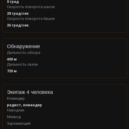
0
град
Скорость поворота шасси
28
град/сек
Скорость поворота башни
26
град/сек
Обнаружение
Дальность обзора
400
м
Дальность связи
720
м
Экипаж 4 человека
Командир
радист, командир
Наводчик
Мехвод
Заряжающий