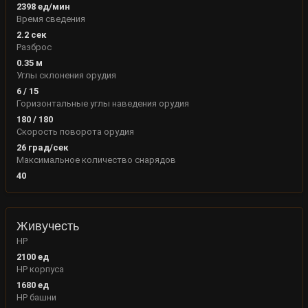
2398
ед/мин
Время сведения
2.2
сек
Разброс
0.35
м
Углы склонения орудия
6
/
15
Горизонтальные углы наведения орудия
180
/
180
Скорость поворота орудия
26
град/сек
Максимальное количество снарядов
40
Живучесть
HP
2100
ед
HP корпуса
1680
ед
HP башни