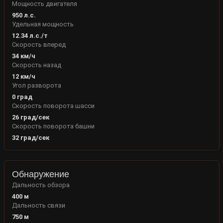
Мощность двигателя
950
л.с.
Удельная мощность
12.34
л.с./т
Скорость вперед
34
км/ч
Скорость назад
12
км/ч
Угол разворота
0
град
Скорость поворота шасси
26
град/сек
Скорость поворота башни
32
град/сек
Обнаружение
Дальность обзора
400
м
Дальность связи
750
м