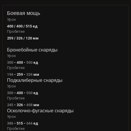
Боевая мощь
Урон
400 / 400 / 515
ед
Пробитие
259 / 326 / 120
мм
Бронебойные снаряды
Урон
300
-
400
-
500
ед
Пробитие
194
-
259
-
324
мм
Подкалиберные снаряды
Урон
300
-
400
-
500
ед
Пробитие
245
-
326
-
408
мм
Осколочно-фугасные снаряды
Урон
386
-
515
-
644
ед
Пробитие