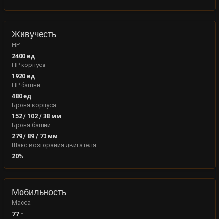
Живучесть
HP
2400
ед
HP корпуса
1920
ед
HP башни
480
ед
Броня корпуса
152
/
102
/
38
мм
Броня башни
279
/
89
/
70
мм
Шанс возгорания двигателя
20
%
Мобильность
Масса
77
т