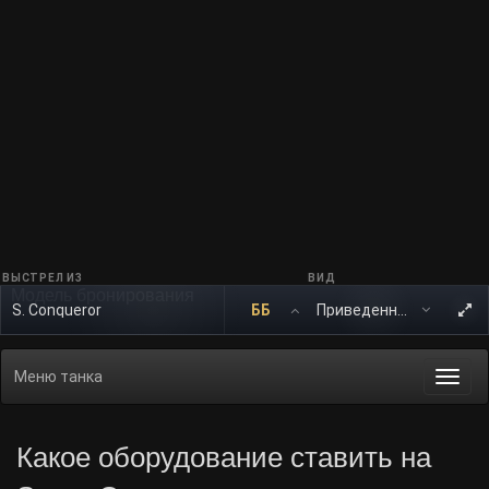
ВЫСТРЕЛ ИЗ
ВИД
Модель бронирования
S. Conqueror
ББ
Меню танка
Togg
navi
Какое оборудование ставить на