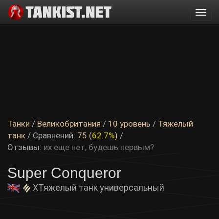
Togg
navi
Танки
/
Великобритания
/
10 уровень
/
Тяжелый
танк
/ Сравнений:
75 (
62.7%
)
/
Отзывы:
их еще нет, будешь первым?
Super Conqueror
X
Тяжелый танк универсальный