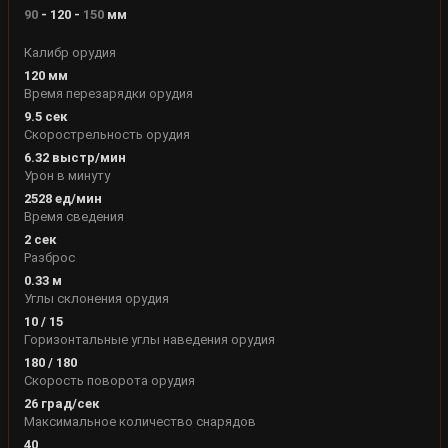
90
-
120
-
150
мм
Калибр орудия
120
мм
Время перезарядки орудия
9.5
сек
Скорострельность орудия
6.32
выстр/мин
Урон в минуту
2528
ед/мин
Время сведения
2
сек
Разброс
0.33
м
Углы склонения орудия
10
/
15
Горизонтальные углы наведения орудия
180
/
180
Скорость поворота орудия
26
град/сек
Максимальное количество снарядов
40