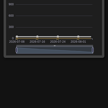
Сколько фармит Super Conqueror
В таблице указаны средние значения опыта и
кредитов, заработанных на танке за последние 14
дней.
Опыт
Расходы
Доход
Прибыль