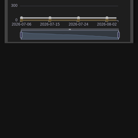
Сколько фармит Rinoceronte
В таблице указаны средние значения опыта и
кредитов, заработанных на танке за последние 14
дней.
Опыт
Расходы
Доход
Прибыль
532
-50 504
20 600
/
29 730
-29 90