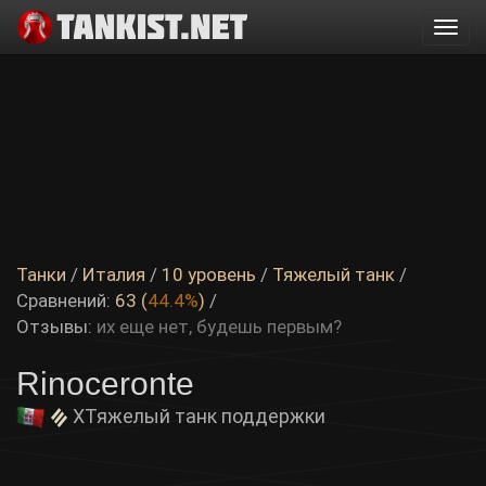
Togg
navi
Танки
/
Италия
/
10 уровень
/
Тяжелый танк
/
Сравнений:
63 (
44.4%
)
/
Отзывы:
их еще нет, будешь первым?
Rinoceronte
X
Тяжелый танк поддержки