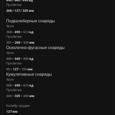
490 / 640 / 490
ед
Пробитие
268 / 127 / 325
мм
Подкалиберные снаряды
Урон
368
-
490
-
613
ед
Пробитие
201
-
268
-
335
мм
Осколочно-фугасные снаряды
Урон
480
-
640
-
800
ед
Пробитие
95
-
127
-
159
мм
Кумулятивные снаряды
Урон
368
-
490
-
613
ед
Пробитие
244
-
325
-
406
мм
Калибр орудия
127
мм