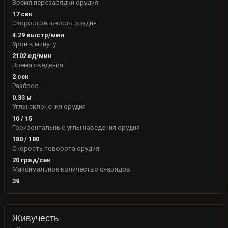
Время перезарядки орудия
17
сек
Скорострельность орудия
4.29
выстр/мин
Урон в минуту
2102
ед/мин
Время сведения
2
сек
Разброс
0.33
м
Углы склонения орудия
10
/
15
Горизонтальные углы наведения орудия
180
/
180
Скорость поворота орудия
20
град/сек
Максимальное количество снарядов
39
Живучесть