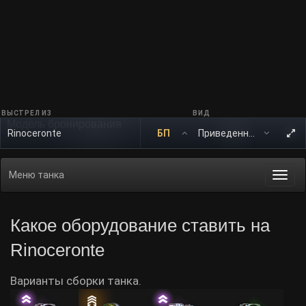
ВЫСТРЕЛ ИЗ
ВИД
Модель бронирования
Rinoceronte
БП
Меню танка
Togg
navi
Какое оборудование ставить на
Rinoceronte
Варианты сборки танка.