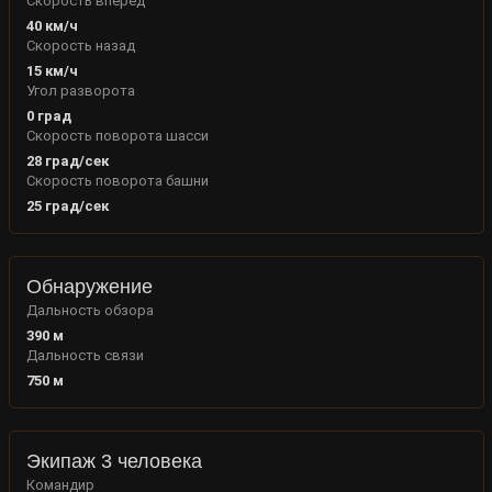
Скорость вперед
40
км/ч
Скорость назад
15
км/ч
Угол разворота
0
град
Скорость поворота шасси
28
град/сек
Скорость поворота башни
25
град/сек
Обнаружение
Дальность обзора
390
м
Дальность связи
750
м
Экипаж 3 человека
Командир