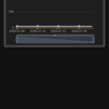
Сколько фармит 60TP
Lewandowskiego
В таблице указаны средние значения опыта и
кредитов, заработанных на танке за последние 14
дней.
Опыт
Расходы
Доход
Прибыль