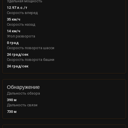
Удельная мощность
12.97
л.с./т
Скорость вперед
35
км/ч
Скорость назад
14
км/ч
Угол разворота
0
град
Скорость поворота шасси
24
град/сек
Скорость поворота башни
24
град/сек
Обнаружение
Дальность обзора
390
м
Дальность связи
730
м