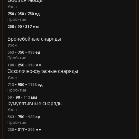
Урон
750 / 950 / 750
ед
Пробитие
250 / 90 / 317
мм
Бронебойные снаряды
Урон
563
-
750
-
938
ед
Пробитие
188
-
250
-
313
мм
Осколочно-фугасные снаряды
Урон
713
-
950
-
1188
ед
Пробитие
68
-
90
-
113
мм
Кумулятивные снаряды
Урон
563
-
750
-
938
ед
Пробитие
238
-
317
-
396
мм