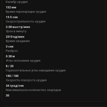
Калибр орудия
152
мм
Время перезарядки орудия
19.5
сек
Скорострельность орудия
3.08
выстр/мин
Урон в минуту
2310
ед/мин
Время сведения
3
сек
Разброс
0.38
м
Углы склонения орудия
8
/
20
Горизонтальные углы наведения орудия
180
/
180
Скорость поворота орудия
24
град/сек
Максимальное количество снарядов
30