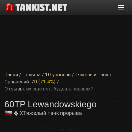
Togg
navi
Танки
/
Польша
/
10 уровень
/
Тяжелый танк
/
Сравнений:
70 (
71.4%
)
/
Отзывы:
их еще нет, будешь первым?
60TP Lewandowskiego
X
Тяжелый танк прорыва