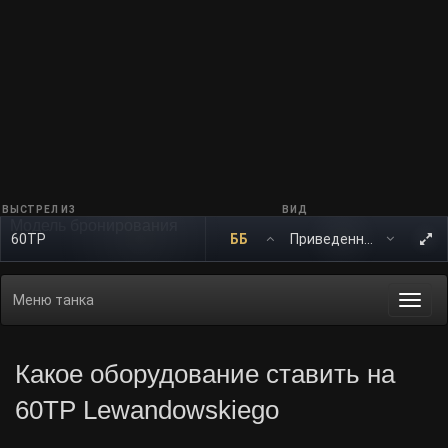
ВЫСТРЕЛ ИЗ
ВИД
Модель бронирования
60TP
ББ
Меню танка
Togg
navi
Какое оборудование ставить на
60TP Lewandowskiego