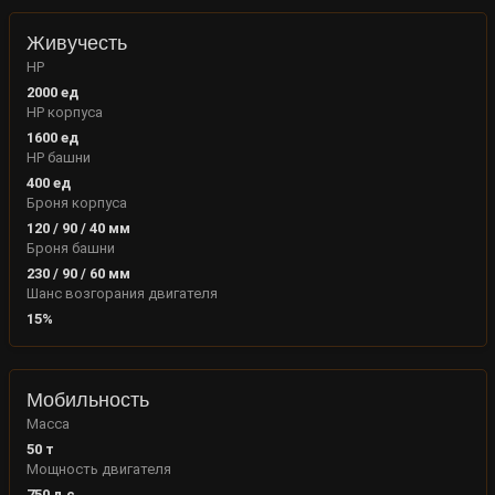
Живучесть
HP
2000
ед
HP корпуса
1600
ед
HP башни
400
ед
Броня корпуса
120
/
90
/
40
мм
Броня башни
230
/
90
/
60
мм
Шанс возгорания двигателя
15
%
Мобильность
Масса
50
т
Мощность двигателя
750
л.с.