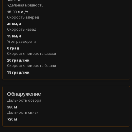
Удельная мощность
15.00
л.с./т
Скорость вперед
48
км/ч
Скорость назад
15
км/ч
Угол разворота
0
град
Скорость поворота шасси
20
град/сек
Скорость поворота башни
18
град/сек
Обнаружение
Дальность обзора
380
м
Дальность связи
720
м