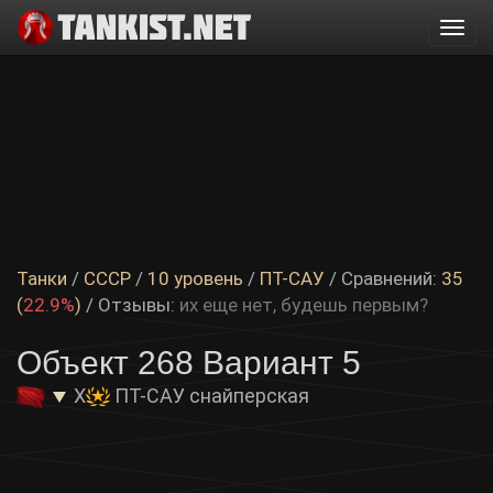
Togg
navi
Танки
/
СССР
/
10 уровень
/
ПТ-САУ
/ Сравнений:
35
(
22.9%
)
/
Отзывы:
их еще нет, будешь первым?
Объект 268 Вариант 5
X
ПТ-САУ снайперская