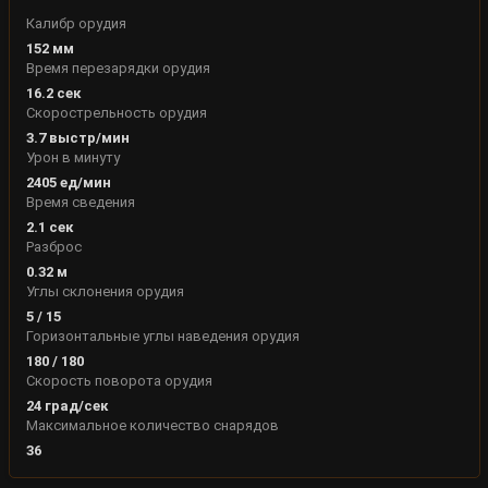
Калибр орудия
152
мм
Время перезарядки орудия
16.2
сек
Скорострельность орудия
3.7
выстр/мин
Урон в минуту
2405
ед/мин
Время сведения
2.1
сек
Разброс
0.32
м
Углы склонения орудия
5
/
15
Горизонтальные углы наведения орудия
180
/
180
Скорость поворота орудия
24
град/сек
Максимальное количество снарядов
36