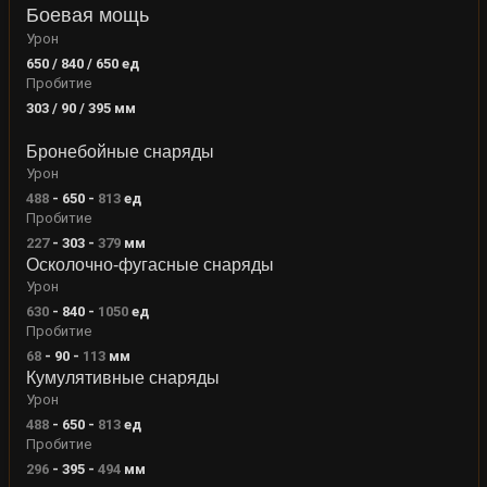
Боевая мощь
Урон
650 / 840 / 650
ед
Пробитие
303 / 90 / 395
мм
Бронебойные снаряды
Урон
488
-
650
-
813
ед
Пробитие
227
-
303
-
379
мм
Осколочно-фугасные снаряды
Урон
630
-
840
-
1050
ед
Пробитие
68
-
90
-
113
мм
Кумулятивные снаряды
Урон
488
-
650
-
813
ед
Пробитие
296
-
395
-
494
мм