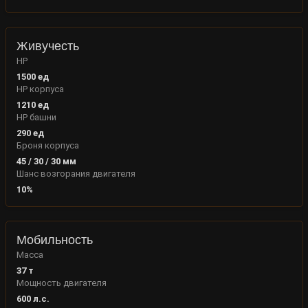
Живучесть
HP
1500
ед
HP корпуса
1210
ед
HP башни
290
ед
Броня корпуса
45
/
30
/
30
мм
Шанс возгорания двигателя
10
%
Мобильность
Масса
37
т
Мощность двигателя
600
л.с.