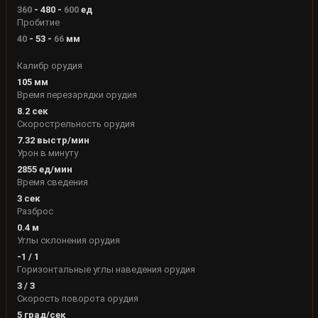
360
-
480
-
600
ед
Пробитие
40
-
53
-
66
мм
Калибр орудия
105
мм
Время перезарядки орудия
8.2
сек
Скорострельность орудия
7.32
выстр/мин
Урон в минуту
2855
ед/мин
Время сведения
3
сек
Разброс
0.4
м
Углы склонения орудия
-1
/
1
Горизонтальные углы наведения орудия
3
/
3
Скорость поворота орудия
5
град/сек