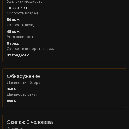
Удельная мощность
16.22
л.с./т
Скорость вперед
50
км/ч
Скорость назад
45
км/ч
Угол разворота
0
град
Скорость поворота шасси
32
град/сек
Обнаружение
Дальность обзора
360
м
Дальность связи
850
м
Экипаж 3 человека
Командир