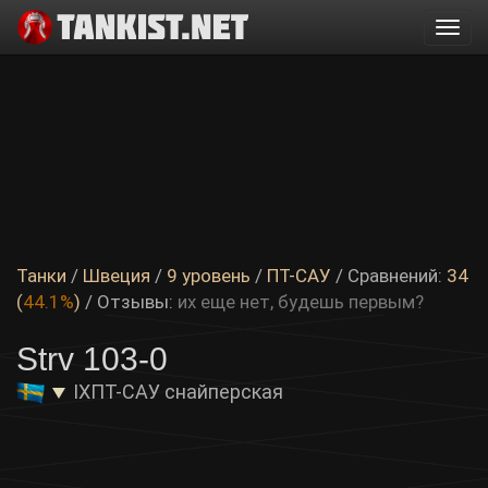
Togg
navi
Танки
/
Швеция
/
9 уровень
/
ПТ-САУ
/ Сравнений:
34
(
44.1%
)
/
Отзывы:
их еще нет, будешь первым?
Strv 103-0
IX
ПТ-САУ снайперская