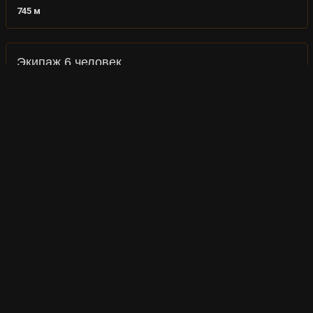
745
м
Экипаж 6 человек
Командир
Наводчик
Мехвод
Радист
Заряжающий
Заряжающий
Как получить T30 FL?
Танк T30 FL является премиум/наградным и у него
нет связи с деревом развития США в Мире Танков.
Он может продаваться в премиум магазине, внутри
игры или быть призом в различных игровых