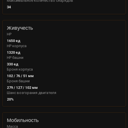
Максимальное количество снарядов
34
Живучесть
HP
1650
ед
HP корпуса
1320
ед
HP башни
330
ед
Броня корпуса
102
/
76
/
51
мм
Броня башни
279
/
127
/
102
мм
Шанс возгорания двигателя
20
%
Мобильность
Масса