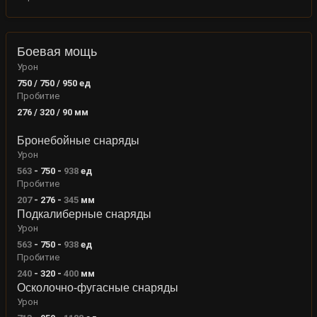
Боевая мощь
Урон
750 / 750 / 950
ед
Пробитие
276 / 320 / 90
мм
Бронебойные снаряды
Урон
563
-
750
-
938
ед
Пробитие
207
-
276
-
345
мм
Подкалиберные снаряды
Урон
563
-
750
-
938
ед
Пробитие
240
-
320
-
400
мм
Осколочно-фугасные снаряды
Урон