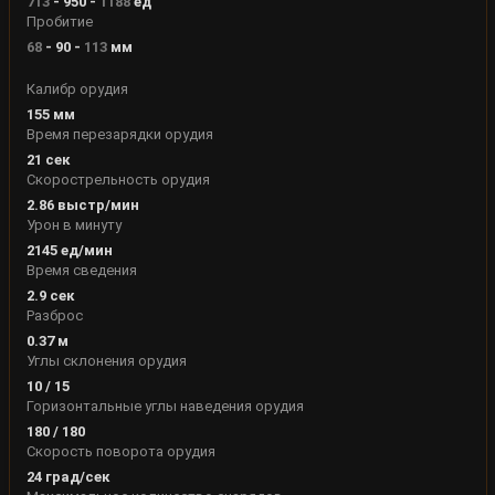
713
-
950
-
1188
ед
Пробитие
68
-
90
-
113
мм
Калибр орудия
155
мм
Время перезарядки орудия
21
сек
Скорострельность орудия
2.86
выстр/мин
Урон в минуту
2145
ед/мин
Время сведения
2.9
сек
Разброс
0.37
м
Углы склонения орудия
10
/
15
Горизонтальные углы наведения орудия
180
/
180
Скорость поворота орудия
24
град/сек