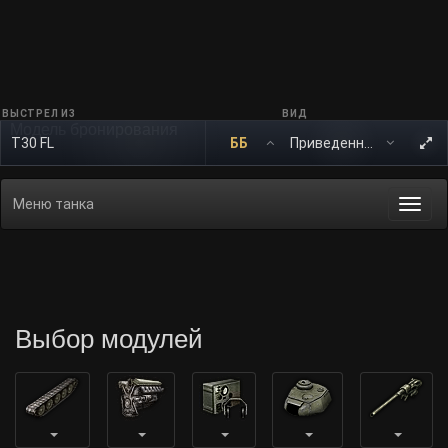
ВЫСТРЕЛ ИЗ
ВИД
Модель бронирования
T30 FL
ББ
Меню танка
Togg
navi
Выбор модулей