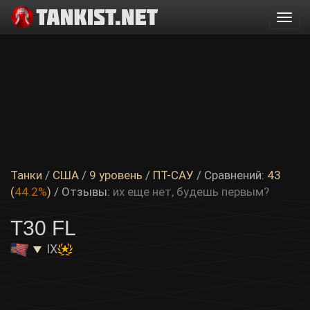
Togg
navi
Танки
/
США
/
9 уровень
/
ПТ-САУ
/ Сравнений:
43
(
44.2%
)
/
Отзывы:
их еще нет, будешь первым?
T30 FL
IX