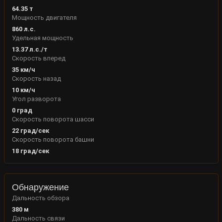
64.35
т
Мощность двигателя
860
л.с.
Удельная мощность
13.37
л.с./т
Скорость вперед
35
км/ч
Скорость назад
10
км/ч
Угол разворота
0
град
Скорость поворота шасси
22
град/сек
Скорость поворота башни
18
град/сек
Обнаружение
Дальность обзора
380
м
Дальность связи