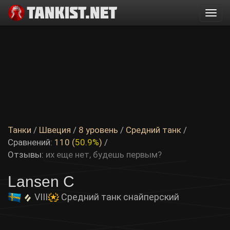
Togg
navi
Танки
/
Швеция
/
8 уровень
/
Средний танк
/
Сравнений:
110 (
50.9%
)
/
Отзывы:
их еще нет, будешь первым?
Lansen C
VIII
Средний танк снайперский