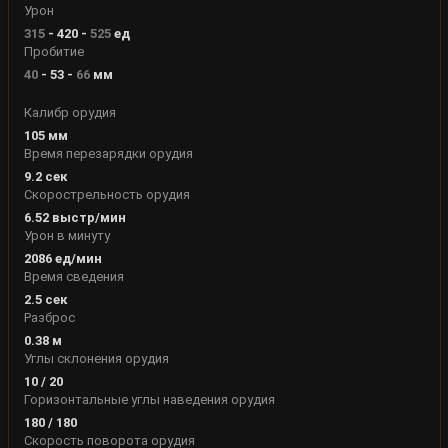
Урон
315
-
420
-
525
ед
Пробитие
40
-
53
-
66
мм
Калибр орудия
105
мм
Время перезарядки орудия
9.2
сек
Скорострельность орудия
6.52
выстр/мин
Урон в минуту
2086
ед/мин
Время сведения
2.5
сек
Разброс
0.38
м
Углы склонения орудия
10
/
20
Горизонтальные углы наведения орудия
180
/
180
Скорость поворота орудия