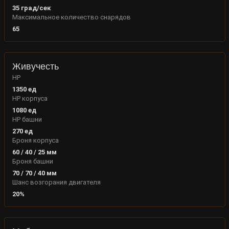
35
град/сек
Максимальное количество снарядов
65
Живучесть
HP
1350
ед
HP корпуса
1080
ед
HP башни
270
ед
Броня корпуса
60
/
40
/
25
мм
Броня башни
70
/
70
/
40
мм
Шанс возгорания двигателя
20
%