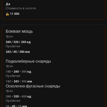
Да
Стоимость в золоте
11 000
Боевая мощь
Урон
240 / 320 / 240
ед
Пробитие
243 / 45 / 280
мм
Подкалиберные снаряды
Урон
180
-
240
-
300
ед
Пробитие
182
-
243
-
304
мм
Осколочно-фугасные снаряды
Урон
240
-
320
-
400
ед
Пробитие
34
-
45
-
56
мм