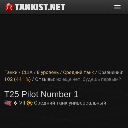
Togg
navi
Танки
/
США
/
8 уровень
/
Средний танк
/ Сравнений:
102 (
44.1%
)
/
Отзывы:
их еще нет, будешь первым?
T25 Pilot Number 1
VIII
Средний танк универсальный