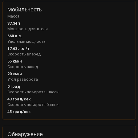
Мобильность
Масса
37.34
т
Мощность двигателя
660
л.с.
Удельная мощность
17.68
л.с./т
Скорость вперед
55
км/ч
Скорость назад
20
км/ч
Угол разворота
0
град
Скорость поворота шасси
43
град/сек
Скорость поворота башни
45
град/сек
Обнаружение