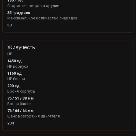
180
/
180
Скорость поворота орудия
35
град/сек
Максимальное количество снарядов
50
Живучесть
HP
1450
ед
HP корпуса
1160
ед
HP башни
290
ед
Броня корпуса
76
/
51
/
38
мм
Броня башни
76
/
64
/
64
мм
Шанс возгорания двигателя
20
%