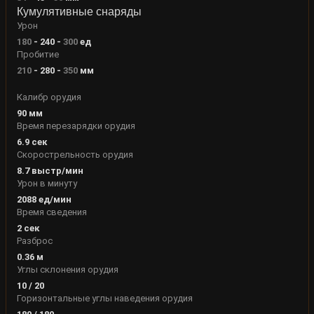
Кумулятивные снаряды
Урон
180
-
240
-
300
ед
Пробитие
210
-
280
-
350
мм
Калибр орудия
90
мм
Время перезарядки орудия
6.9
сек
Скорострельность орудия
8.7
выстр/мин
Урон в минуту
2088
ед/мин
Время сведения
2
сек
Разброс
0.36
м
Углы склонения орудия
10
/
20
Горизонтальные углы наведения орудия