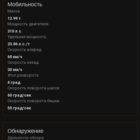
Мобильность
Масса
12.99
т
Мощность двигателя
310
л.с.
Удельная мощность
23.86
л.с./т
Скорость вперед
60
км/ч
Скорость назад
30
км/ч
Угол разворота
4
град
Скорость поворота шасси
60
град/сек
Скорость поворота башни
50
град/сек
Обнаружение
Дальность обзора