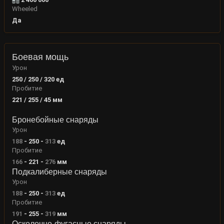
Wheeled
Да
Боевая мощь
Урон
250 / 250 / 320
ед
Пробитие
221 / 255 / 45
мм
Бронебойные снаряды
Урон
188
-
250
-
313
ед
Пробитие
166
-
221
-
276
мм
Подкалиберные снаряды
Урон
188
-
250
-
313
ед
Пробитие
191
-
255
-
319
мм
Осколочно-фугасные снаряды