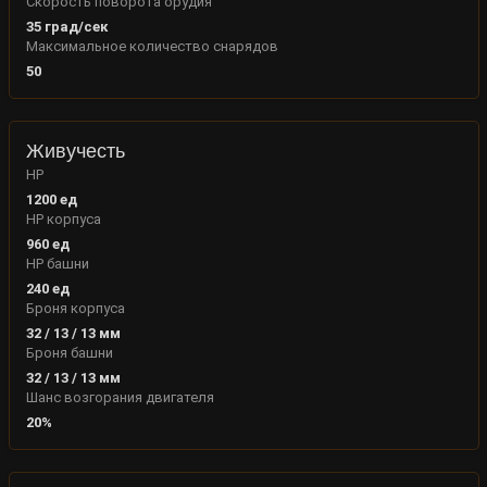
Скорость поворота орудия
35
град/сек
Максимальное количество снарядов
50
Живучесть
HP
1200
ед
HP корпуса
960
ед
HP башни
240
ед
Броня корпуса
32
/
13
/
13
мм
Броня башни
32
/
13
/
13
мм
Шанс возгорания двигателя
20
%