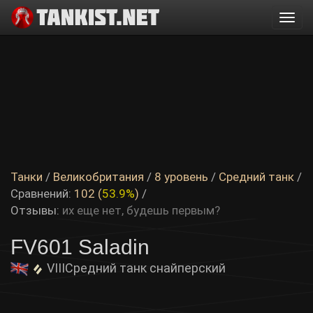
Togg
navi
Танки
/
Великобритания
/
8 уровень
/
Средний танк
/
Сравнений:
102 (
53.9%
)
/
Отзывы:
их еще нет, будешь первым?
FV601 Saladin
VIII
Средний танк снайперский