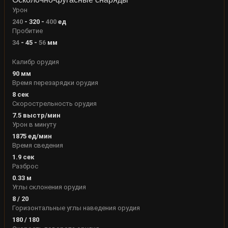
Урон
240
-
320
-
400
ед
Пробитие
34
-
45
-
56
мм
Калибр орудия
90
мм
Время перезарядки орудия
8
сек
Скорострельность орудия
7.5
выстр/мин
Урон в минуту
1875
ед/мин
Время сведения
1.9
сек
Разброс
0.33
м
Углы склонения орудия
8
/
20
Горизонтальные углы наведения орудия
180
/
180