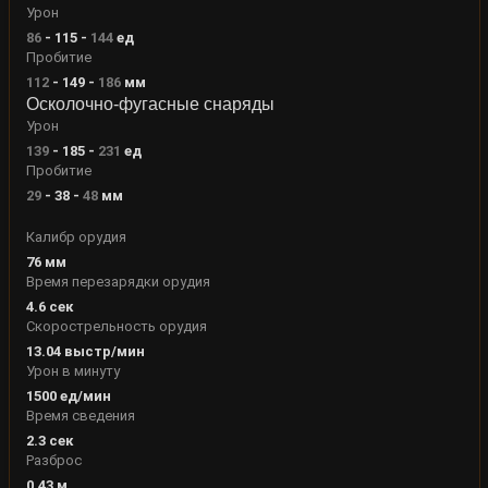
Урон
86
-
115
-
144
ед
Пробитие
112
-
149
-
186
мм
Осколочно-фугасные снаряды
Урон
139
-
185
-
231
ед
Пробитие
29
-
38
-
48
мм
Калибр орудия
76
мм
Время перезарядки орудия
4.6
сек
Скорострельность орудия
13.04
выстр/мин
Урон в минуту
1500
ед/мин
Время сведения
2.3
сек
Разброс
0.43
м