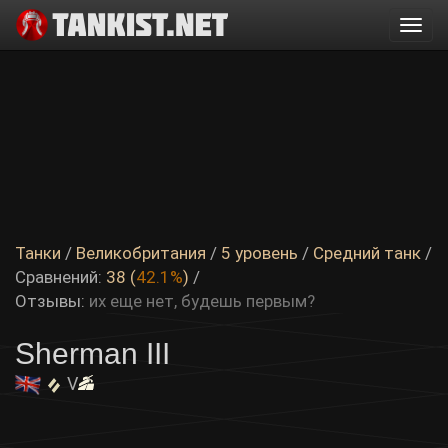
Togg
navi
Танки
/
Великобритания
/
5 уровень
/
Средний танк
/
Сравнений:
38 (
42.1%
)
/
Отзывы:
их еще нет, будешь первым?
Sherman III
V