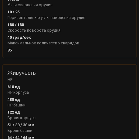
Углы склонения орудия
10
/
25
Горизонтальные углы наведения орудия
180
/
180
Скорость поворота орудия
40
град/сек
Максимальное количество снарядов
85
Живучесть
HP
610
ед
HP корпуса
488
ед
HP башни
122
ед
Броня корпуса
51
/
38
/
38
мм
Броня башни
64
/
64
/
64
мм