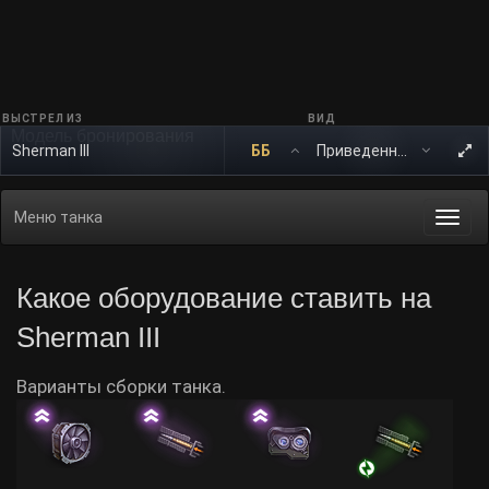
ВЫСТРЕЛ ИЗ
ВИД
Модель бронирования
Sherman III
ББ
Меню танка
Togg
navi
Какое оборудование ставить на
Sherman III
Варианты сборки танка.