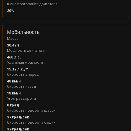
Шанс возгорания двигателя
20
%
Мобильность
Масса
30.42
т
Мощность двигателя
460
л.с.
Удельная мощность
15.12
л.с./т
Скорость вперед
48
км/ч
Скорость назад
18
км/ч
Угол разворота
0
град
Скорость поворота шасси
37
град/сек
Скорость поворота башни
37
град/сек