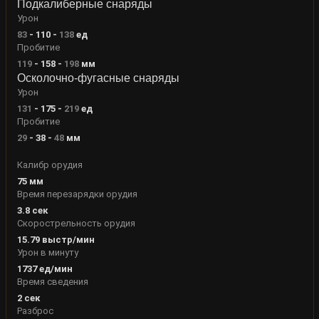
Подкалиберные снаряды
Урон
83
-
110
-
138
ед
Пробитие
119
-
158
-
198
мм
Осколочно-фугасные снаряды
Урон
131
-
175
-
219
ед
Пробитие
29
-
38
-
48
мм
Калибр орудия
75
мм
Время перезарядки орудия
3.8
сек
Скорострельность орудия
15.79
выстр/мин
Урон в минуту
1737
ед/мин
Время сведения
2
сек
Разброс