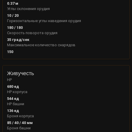
0.37
м
Углы склонения орудия
10
/
20
Горизонтальные углы наведения орудия
180
/
180
Скорость поворота орудия
35
град/сек
Максимальное количество снарядов
150
Живучесть
HP
680
ед
HP корпуса
544
ед
HP башни
136
ед
Броня корпуса
85
/
40
/
40
мм
Броня башни