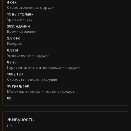
4
сек
Скорострельность орудия
15
выстр/мин
Урон в минуту
2025
ед/мин
Время сведения
2.3
сек
Разброс
0.32
м
Углы склонения орудия
8
/
20
Горизонтальные углы наведения орудия
180
/
180
Скорость поворота орудия
35
град/сек
Максимальное количество снарядов
82
Живучесть
HP