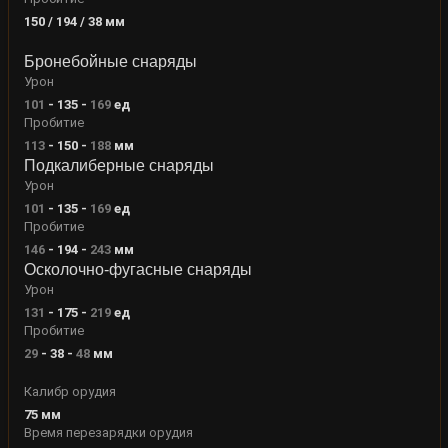
150 / 194 / 38
мм
Бронебойные снаряды
Урон
101
-
135
-
169
ед
Пробитие
113
-
150
-
188
мм
Подкалиберные снаряды
Урон
101
-
135
-
169
ед
Пробитие
146
-
194
-
243
мм
Осколочно-фугасные снаряды
Урон
131
-
175
-
219
ед
Пробитие
29
-
38
-
48
мм
Калибр орудия
75
мм
Время перезарядки орудия