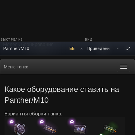
ВЫСТРЕЛ ИЗ
ВИД
Модель бронирования
Panther/M10
ББ
Меню танка
Togg
navi
Какое оборудование ставить на
Panther/M10
Варианты сборки танка.