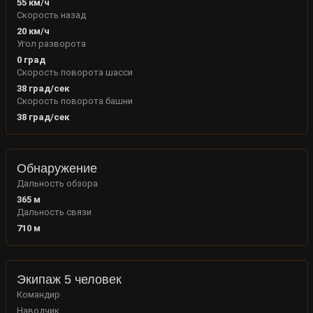
55
км/ч
Скорость назад
20
км/ч
Угол разворота
0
град
Скорость поворота шасси
38
град/сек
Скорость поворота башни
38
град/сек
Обнаружение
Дальность обзора
365
м
Дальность связи
710
м
Экипаж 5 человек
Командир
Наводчик