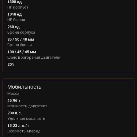
1300
ед
HP корпуса
1040
ед
HP башни
260
ед
Броня корпуса
85
/
50
/
40
мм
Броня башни
100
/
45
/
45
мм
Шанс возгорания двигателя
20
%
Мобильность
Масса
45.96
т
Мощность двигателя
700
л.с.
Удельная мощность
15.23
л.с./т
Скорость вперед