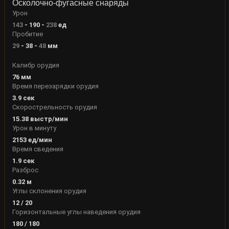
Осколочно-фугасные снаряды
Урон
143
-
190
-
238
ед
Пробитие
29
-
38
-
48
мм
Калибр орудия
76
мм
Время перезарядки орудия
3.9
сек
Скорострельность орудия
15.38
выстр/мин
Урон в минуту
2153
ед/мин
Время сведения
1.9
сек
Разброс
0.32
м
Углы склонения орудия
12
/
20
Горизонтальные углы наведения орудия
180
/
180