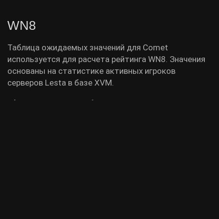
WN8
Таблица ожидаемых значений для Comet
используется для расчета рейтинга WN8. Значения
основаны на статистике активных игроков
серверов Lesta в базе XVM.
Фраги
Урон
Обнаружение
Очки защиты
П
0.938
867.587
1.627
1.141
53