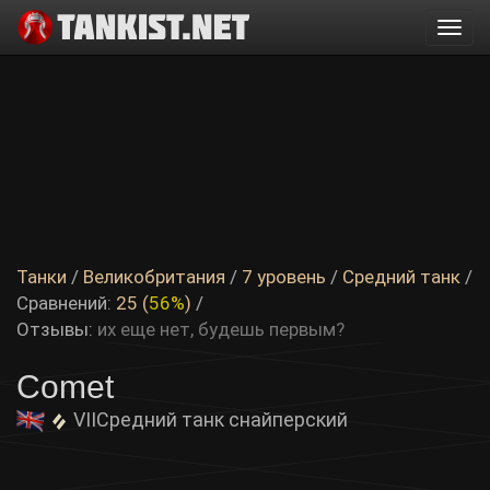
Togg
navi
Танки
/
Великобритания
/
7 уровень
/
Средний танк
/
Сравнений:
25 (
56%
)
/
Отзывы:
их еще нет, будешь первым?
Comet
VII
Средний танк снайперский