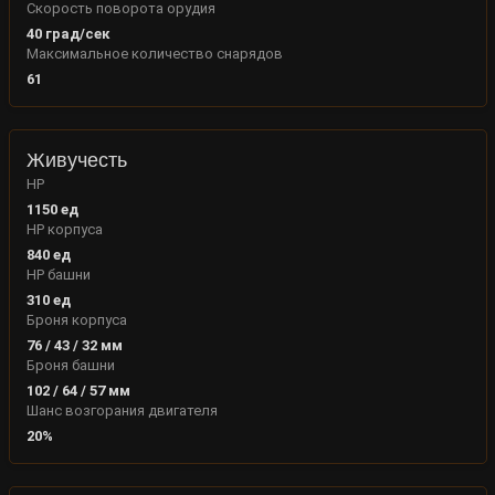
Скорость поворота орудия
40
град/сек
Максимальное количество снарядов
61
Живучесть
HP
1150
ед
HP корпуса
840
ед
HP башни
310
ед
Броня корпуса
76
/
43
/
32
мм
Броня башни
102
/
64
/
57
мм
Шанс возгорания двигателя
20
%