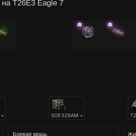
 на T26E3 Eagle 7
SCR 528AM
T2
Боевая мощь
Жи