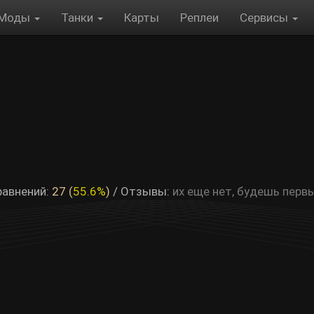
Моды
Танки
Карты
Реплеи
Сервисы
равнений:
27 (
55.6%
)
/
Отзывы:
их еще нет, будешь перв