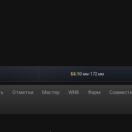
ББ:
90 мм
•
172 мм
ть
Отметки
Мастер
WN8
Фарм
Совмест