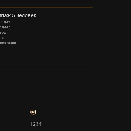
ипаж 5 человек
андир
одчик
вод
ист
яжающий
1234