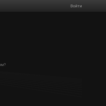
Войти
ым?