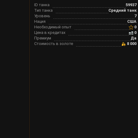
ID танка
59937
Тип танка
Средний танк
Уровень
7
Нация
США
Необходимый опыт
0
Цена в кредитах
0
Премиум
Да
Стоимость в золоте
8 000