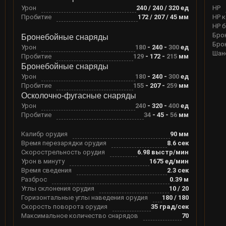
Урон
240 / 240 / 320
ед
HP
Пробитие
172 / 207 / 45
мм
HP 
HP 
Бро
Бронебойные снаряды
Бро
Урон
180
-
240
-
300
ед
Шан
Пробитие
129
-
172
-
215
мм
Бронебойные снаряды
Урон
180
-
240
-
300
ед
Пробитие
155
-
207
-
259
мм
Осколочно-фугасные снаряды
Урон
240
-
320
-
400
ед
Пробитие
34
-
45
-
56
мм
Калибр орудия
90
мм
Время перезарядки орудия
8.6
сек
Скорострельность орудия
6.98
выстр/мин
Урон в минуту
1675
ед/мин
Время сведения
2.3
сек
Разброс
0.39
м
Углы склонения орудия
10
/
20
Горизонтальные углы наведения орудия
180
/
180
Скорость поворота орудия
35
град/сек
Максимальное количество снарядов
70