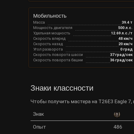
Мобильность
Масса
39.4
т
Мощность двигателя
500
л.с.
Удельная мощность
12.69
л.с./т
Скорость вперед
48
км/ч
Скорость назад
20
км/ч
Угол разворота
0
град
Скорость поворота шасси
37
град/сек
Скорость поворота башни
36
град/сек
Знаки классности
Чтобы получить мастера на T26E3 Eagle 7,
Знак
Опыт
486