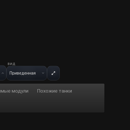
ВИД
имые модули
Похожие танки