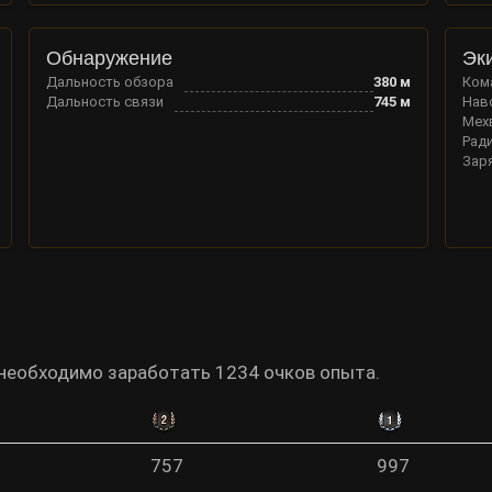
Обнаружение
Эк
Дальность обзора
380
м
Ком
Дальность связи
745
м
Нав
Мех
Рад
Зар
 необходимо заработать 1234 очков опыта.
757
997