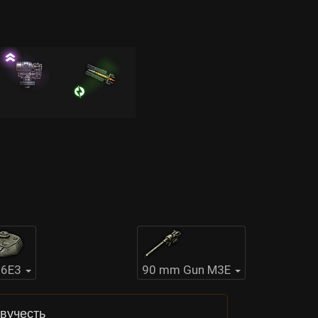
6E3
90 mm Gun M3E
вучесть