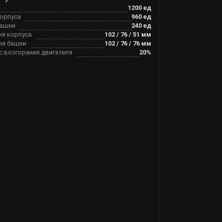
1200
ед
корпуса
960
ед
башни
240
ед
ня корпуса
102
/
76
/
51
мм
ня башни
102
/
76
/
76
мм
с возгорания двигателя
20
%