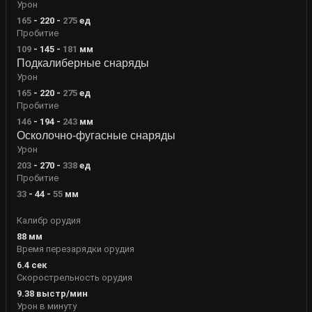
Урон
165
-
220
-
275
ед
Пробитие
109
-
145
-
181
мм
Подкалиберные снаряды
Урон
165
-
220
-
275
ед
Пробитие
146
-
194
-
243
мм
Осколочно-фугасные снаряды
Урон
203
-
270
-
338
ед
Пробитие
33
-
44
-
55
мм
Калибр орудия
88
мм
Время перезарядки орудия
6.4
сек
Скорострельность орудия
9.38
выстр/мин
Урон в минуту