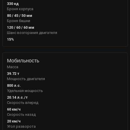
330
ед
Броня корпуса
80
/
45
/
50
мм
Броня башни
120
/
60
/
60
мм
Шанс возгорания двигателя
15
%
Мобильность
Масса
39.72
т
Мощность двигателя
800
л.с.
Удельная мощность
20.14
л.с./т
Скорость вперед
60
км/ч
Скорость назад
20
км/ч
Угол разворота