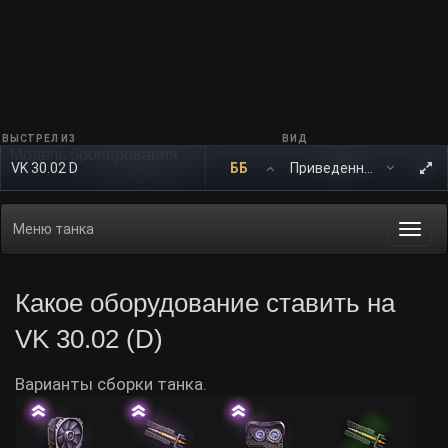
ВЫСТРЕЛ ИЗ
ВИД
Модель бронирования
VK 30.02 D
ББ
Меню танка
Togg
navi
Какое оборудование ставить на
VK 30.02 (D)
Варианты сборки танка.