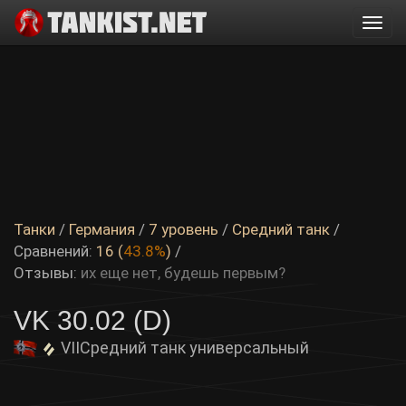
Togg
navi
Танки
/
Германия
/
7 уровень
/
Средний танк
/
Сравнений:
16 (
43.8%
)
/
Отзывы:
их еще нет, будешь первым?
VK 30.02 (D)
VII
Средний танк универсальный