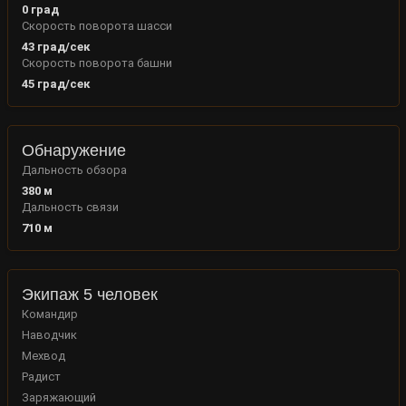
0
град
Скорость поворота шасси
43
град/сек
Скорость поворота башни
45
град/сек
Обнаружение
Дальность обзора
380
м
Дальность связи
710
м
Экипаж 5 человек
Командир
Наводчик
Мехвод
Радист
Заряжающий