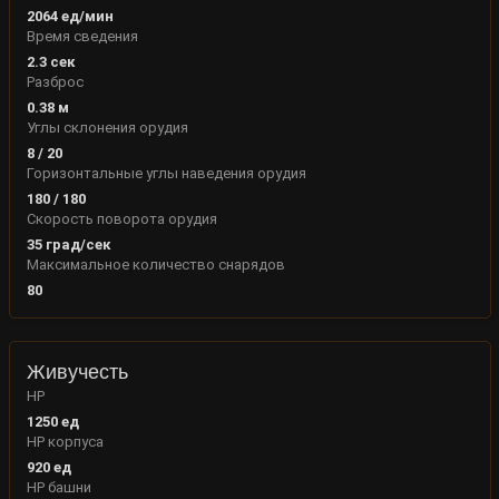
2064
ед/мин
Время сведения
2.3
сек
Разброс
0.38
м
Углы склонения орудия
8
/
20
Горизонтальные углы наведения орудия
180
/
180
Скорость поворота орудия
35
град/сек
Максимальное количество снарядов
80
Живучесть
HP
1250
ед
HP корпуса
920
ед
HP башни