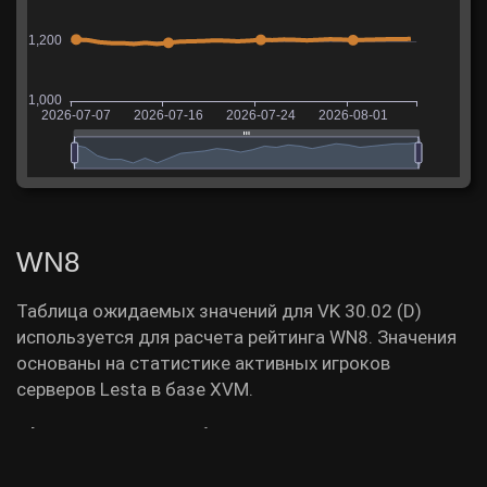
WN8
Таблица ожидаемых значений для VK 30.02 (D)
используется для расчета рейтинга WN8. Значения
основаны на статистике активных игроков
серверов Lesta в базе XVM.
Фраги
Урон
Обнаружение
Очки защиты
П
0.955
883.231
1.537
1.059
53