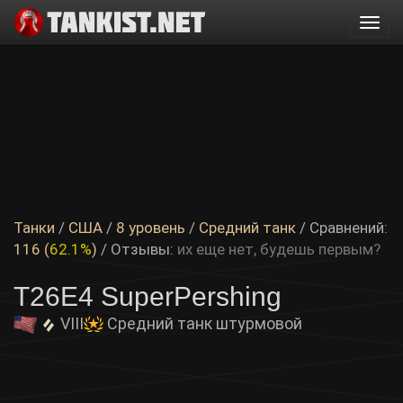
Togg
navi
Танки
/
США
/
8 уровень
/
Средний танк
/ Сравнений:
116 (
62.1%
)
/
Отзывы:
их еще нет, будешь первым?
T26E4 SuperPershing
VIII
Средний танк штурмовой