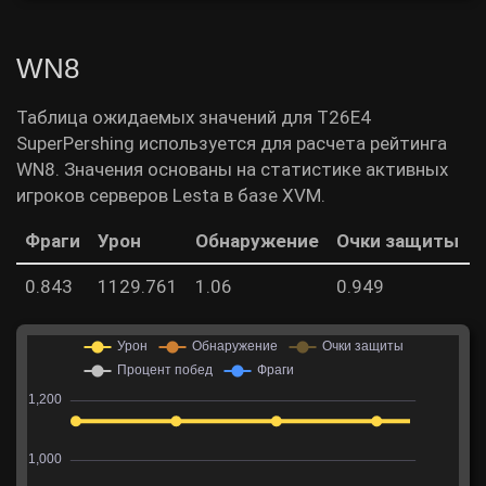
WN8
Таблица ожидаемых значений для T26E4
SuperPershing используется для расчета рейтинга
WN8. Значения основаны на статистике активных
игроков серверов Lesta в базе XVM.
Фраги
Урон
Обнаружение
Очки защиты
0.843
1129.761
1.06
0.949
5