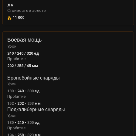
Да
Стоимость в золоте
11 000
Боевая мощь
Урон
240 / 240 / 320
ед
Пробитие
202 / 258 / 45
мм
Бронебойные снаряды
Урон
180
-
240
-
300
ед
Пробитие
152
-
202
-
253
мм
Подкалиберные снаряды
Урон
180
-
240
-
300
ед
Пробитие
194
-
258
-
323
мм