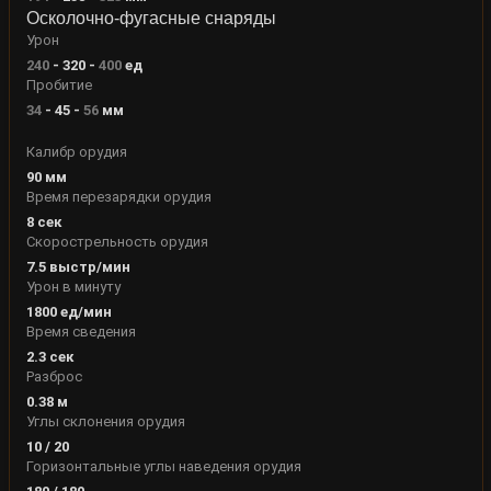
Осколочно-фугасные снаряды
Урон
240
-
320
-
400
ед
Пробитие
34
-
45
-
56
мм
Калибр орудия
90
мм
Время перезарядки орудия
8
сек
Скорострельность орудия
7.5
выстр/мин
Урон в минуту
1800
ед/мин
Время сведения
2.3
сек
Разброс
0.38
м
Углы склонения орудия
10
/
20
Горизонтальные углы наведения орудия