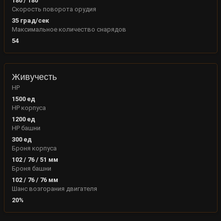
180
/
180
Скорость поворота орудия
35
град/сек
Максимальное количество снарядов
54
Живучесть
HP
1500
ед
HP корпуса
1200
ед
HP башни
300
ед
Броня корпуса
102
/
76
/
51
мм
Броня башни
102
/
76
/
76
мм
Шанс возгорания двигателя
20
%