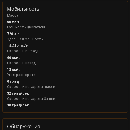
Мобильность
Масса
50.55
т
Мощность двигателя
720
л.с.
Удельная мощность
14.24
л.с./т
Скорость вперед
40
км/ч
Скорость назад
18
км/ч
Угол разворота
0
град
Скорость поворота шасси
32
град/сек
Скорость поворота башни
30
град/сек
Обнаружение