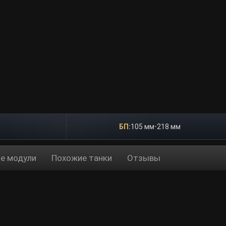
БП:
105 мм
•
218 мм
е модули
Похожие танки
Отзывы