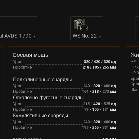
al AVDS-1790
WS No. 22
Боевая мощь
Жи
Урон
320 / 420 / 320
ед
HP
Пробитие
218 / 105 / 265
мм
HP 
HP 
Бро
Подкалиберные снаряды
Бро
Урон
240
-
320
-
400
ед
Шан
Пробитие
164
-
218
-
273
мм
Осколочно-фугасные снаряды
Урон
315
-
420
-
525
ед
Пробитие
79
-
105
-
131
мм
Кумулятивные снаряды
Урон
240
-
320
-
400
ед
Пробитие
199
-
265
-
331
мм