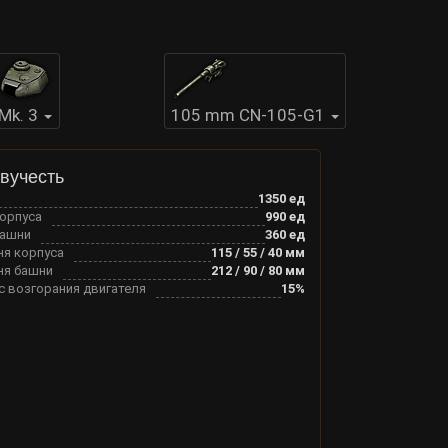
Мk. 3
105 mm CN-105-G1
вучесть
1350
ед
корпуса
990
ед
башни
360
ед
ня корпуса
115
/
55
/
40
мм
ня башни
212
/
90
/
80
мм
с возгорания двигателя
15
%