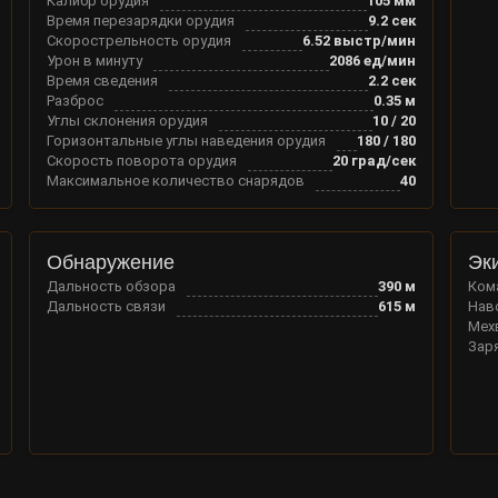
Калибр орудия
105
мм
Время перезарядки орудия
9.2
сек
Скорострельность орудия
6.52
выстр/мин
Урон в минуту
2086
ед/мин
Время сведения
2.2
сек
Разброс
0.35
м
Углы склонения орудия
10
/
20
Горизонтальные углы наведения орудия
180
/
180
Скорость поворота орудия
20
град/сек
Максимальное количество снарядов
40
Обнаружение
Эк
Дальность обзора
390
м
Ком
Дальность связи
615
м
Нав
Мех
Зар