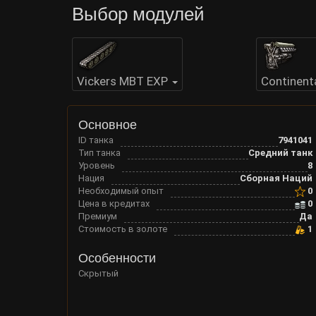
Выбор модулей
Vickers MBT EXP
Continent
Основное
ID танка
7941041
Тип танка
Средний танк
Уровень
8
Нация
Сборная Наций
Необходимый опыт
0
Цена в кредитах
0
Премиум
Да
Стоимость в золоте
1
Особенности
Скрытый