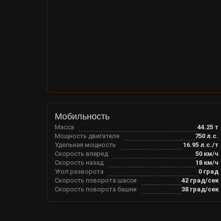
Мобильность
Масса
44.25
т
Мощность двигателя
750
л.с.
Удельная мощность
16.95
л.с./т
Скорость вперед
50
км/ч
Скорость назад
18
км/ч
Угол разворота
0
град
Скорость поворота шасси
42
град/сек
Скорость поворота башни
38
град/сек