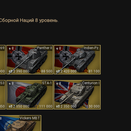
Сборной Наций 8 уровень
.
69
Panther II
Indien-Pz.
8
8
000
2 390 000
88 500
2 420 000
81 100
-53
STA-1
Centurion I
8
8
450
2 550 000
111 000
2 350 000
100 000
Vickers MBT
8