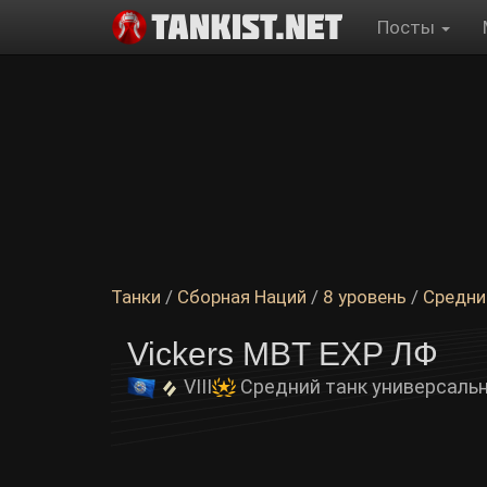
Посты
Танки
/
Сборная Наций
/
8 уровень
/
Средни
Vickers MBT EXP ЛФ
VIII
Средний танк универсаль