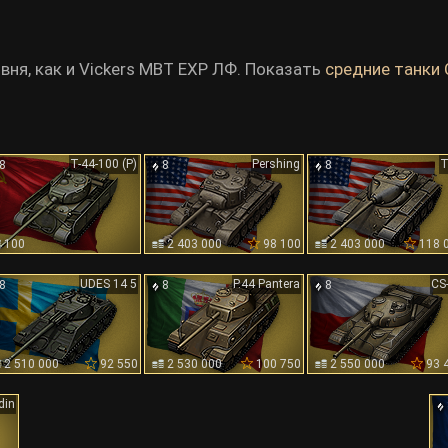
вня, как и Vickers MBT EXP ЛФ. Показать
средние танки 
Т-44-100 (Р)
Pershing
T
8
8
8
100
2 403 000
98 100
2 403 000
118 
UDES 14 5
P.44 Pantera
CS
8
8
8
2 510 000
92 550
2 530 000
100 750
2 550 000
93 
din