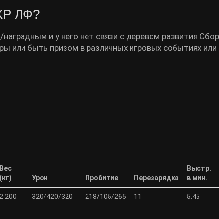
EXP ЛФ?
/наградным и у него нет связи с деревом развития Сбо
гры или быть призом в различных игровых событиях или 
Вес
Выстр.
(кг)
Урон
Пробитие
Перезарядка
в мин.
2 200
320/420/320
218/105/265
11
5.45