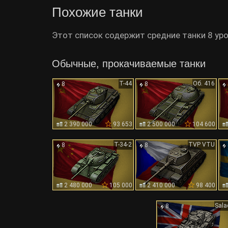
Похожие танки
Этот список содержит средние танки 8 уро
Обычные, прокачиваемые танки
Т-44
Об. 416
8
8
2 390 000
93 653
2 500 000
104 600
T-34-2
TVP VTU
8
8
2 480 000
105 000
2 410 000
98 400
Sala
8