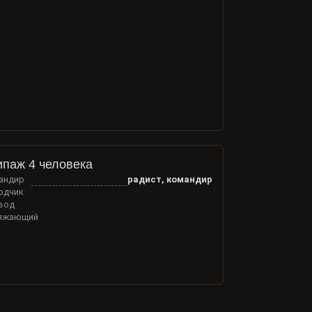
ипаж 4 человека
андир
радист, командир
одчик
вод
яжающий