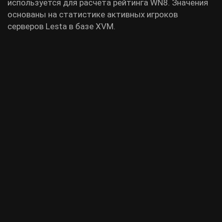
используется для расчета рейтинга WN8. Значения
основаны на статистике активных игроков
серверов Lesta в базе XVM.
Фраги
Урон
Обнаружение
Очки защиты
Про
1.008
485.8
1.389
1.2
54.5