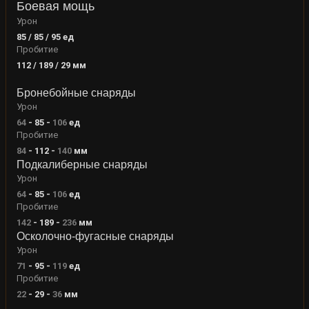
Боевая мощь
Урон
85 / 85 / 95
ед
Пробитие
112 / 189 / 29
мм
Бронебойные снаряды
Урон
64
-
85
-
106
ед
Пробитие
84
-
112
-
140
мм
Подкалиберные снаряды
Урон
64
-
85
-
106
ед
Пробитие
142
-
189
-
236
мм
Осколочно-фугасные снаряды
Урон
71
-
95
-
119
ед
Пробитие
22
-
29
-
36
мм