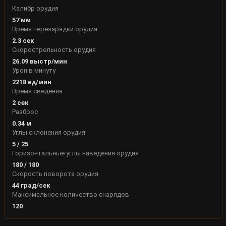
Калибр орудия
57
мм
Время перезарядки орудия
2.3
сек
Скорострельность орудия
26.09
выстр/мин
Урон в минуту
2218
ед/мин
Время сведения
2
сек
Разброс
0.34
м
Углы склонения орудия
5
/
25
Горизонтальные углы наведения орудия
180
/
180
Скорость поворота орудия
44
град/сек
Максимальное количество снарядов
120