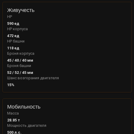
Живучесть
HP
590
ед
HP корпуса
472
ед
HP башни
118
ед
Броня корпуса
45
/
40
/
40
мм
Броня башни
52
/
52
/
45
мм
Шанс возгорания двигателя
15
%
Мобильность
Масса
28.85
т
Мощность двигателя
500
л.с.