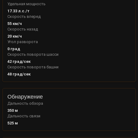
Удельная мощность
17.33
л.с./т
Скорость вперед
55
км/ч
Скорость назад
20
км/ч
Угол разворота
0
град
Скорость поворота шасси
42
град/сек
Скорость поворота башни
48
град/сек
Обнаружение
Дальность обзора
350
м
Дальность связи
525
м