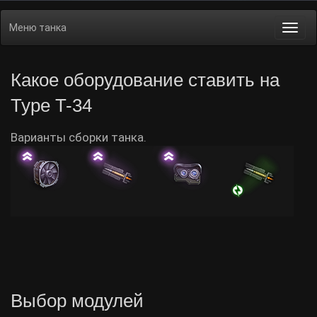
Меню танка
Togg
navi
Какое оборудование ставить на
Type T-34
Варианты сборки танка.
Выбор модулей