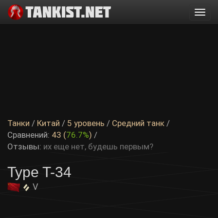
Togg
navi
Танки
/
Китай
/
5 уровень
/
Средний танк
/
Сравнений:
43 (
76.7%
)
/
Отзывы:
их еще нет, будешь первым?
Type T-34
V