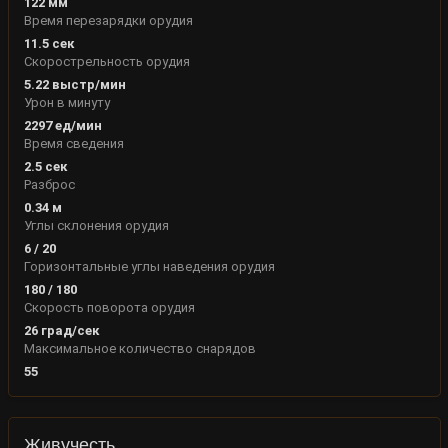
122
мм
Время перезарядки орудия
11.5
сек
Скорострельность орудия
5.22
выстр/мин
Урон в минуту
2297
ед/мин
Время сведения
2.5
сек
Разброс
0.34
м
Углы склонения орудия
6
/
20
Горизонтальные углы наведения орудия
180
/
180
Скорость поворота орудия
26
град/сек
Максимальное количество снарядов
55
Живучесть