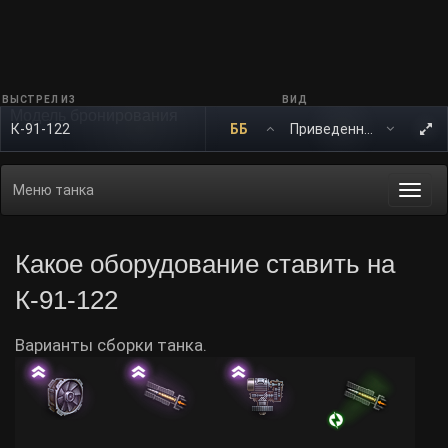
ВЫСТРЕЛ ИЗ
ВИД
Модель бронирования
К-91-122
ББ
Меню танка
Togg
navi
Какое оборудование ставить на
К-91-122
Варианты сборки танка.