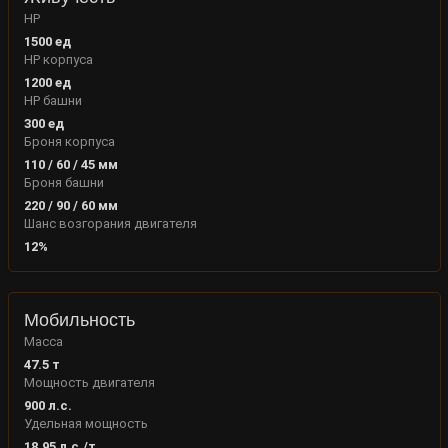
HP
1500
ед
HP корпуса
1200
ед
HP башни
300
ед
Броня корпуса
110
/
60
/
45
мм
Броня башни
220
/
90
/
60
мм
Шанс возгорания двигателя
12
%
Мобильность
Масса
47.5
т
Мощность двигателя
900
л.с.
Удельная мощность
18.95
л.с./т