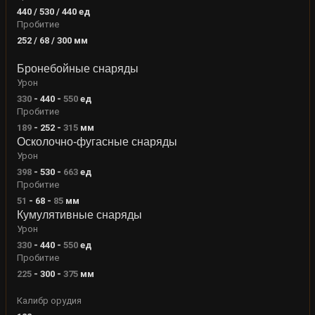
440 / 530 / 440
ед
Пробитие
252 / 68 / 300
мм
Бронебойные снаряды
Урон
330
-
440
-
550
ед
Пробитие
189
-
252
-
315
мм
Осколочно-фугасные снаряды
Урон
398
-
530
-
663
ед
Пробитие
51
-
68
-
85
мм
Кумулятивные снаряды
Урон
330
-
440
-
550
ед
Пробитие
225
-
300
-
375
мм
Калибр орудия