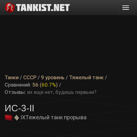
Togg
navi
Танки
/
СССР
/
9 уровень
/
Тяжелый танк
/
Сравнений:
56 (
60.7%
)
/
Отзывы:
их еще нет, будешь первым?
ИС-3-II
IX
Тяжелый танк прорыва