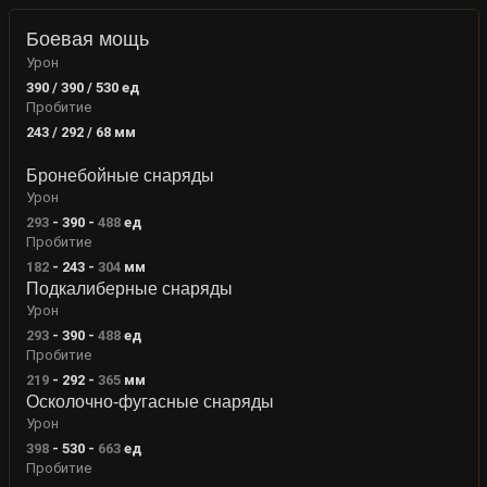
Боевая мощь
Урон
390 / 390 / 530
ед
Пробитие
243 / 292 / 68
мм
Бронебойные снаряды
Урон
293
-
390
-
488
ед
Пробитие
182
-
243
-
304
мм
Подкалиберные снаряды
Урон
293
-
390
-
488
ед
Пробитие
219
-
292
-
365
мм
Осколочно-фугасные снаряды
Урон
398
-
530
-
663
ед
Пробитие