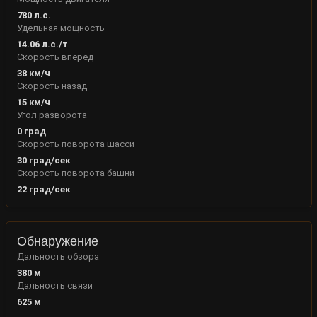
780
л.с.
Удельная мощность
14.06
л.с./т
Скорость вперед
38
км/ч
Скорость назад
15
км/ч
Угол разворота
0
град
Скорость поворота шасси
30
град/сек
Скорость поворота башни
22
град/сек
Обнаружение
Дальность обзора
380
м
Дальность связи
625
м