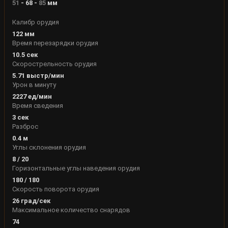
51
-
68
-
85
мм
Калибр орудия
122
мм
Время перезарядки орудия
10.5
сек
Скорострельность орудия
5.71
выстр/мин
Урон в минуту
2227
ед/мин
Время сведения
3
сек
Разброс
0.4
м
Углы склонения орудия
8
/
20
Горизонтальные углы наведения орудия
180
/
180
Скорость поворота орудия
26
град/сек
Максимальное количество снарядов
74