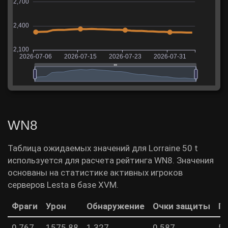
WN8
Таблица ожидаемых значений для Lorraine 50 t
используется для расчета рейтинга WN8. Значения
основаны на статистике активных игроков
серверов Lesta в базе XVM.
Фраги
Урон
Обнаружение
Очки защиты
П
0.767
1575.88
1.327
0.587
51