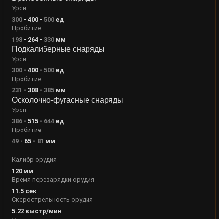
Урон
300
-
400
-
500
ед
Пробитие
198
-
264
-
330
мм
Подкалиберные снаряды
Урон
300
-
400
-
500
ед
Пробитие
231
-
308
-
385
мм
Осколочно-фугасные снаряды
Урон
386
-
515
-
644
ед
Пробитие
49
-
65
-
81
мм
Калибр орудия
120
мм
Время перезарядки орудия
11.5
сек
Скорострельность орудия
5.22
выстр/мин