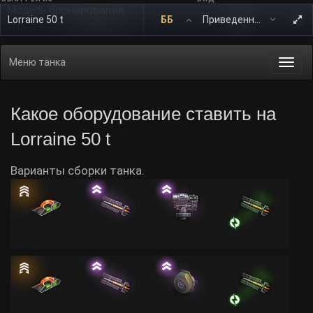
Модель бронирования
Lorraine 50 t
ББ
Меню танка
Togg
navi
Какое оборудование ставить на
Lorraine 50 t
Варианты сборки танка.