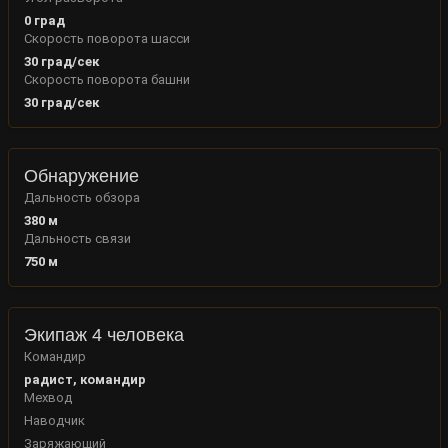
0
град
Скорость поворота шасси
30
град/сек
Скорость поворота башни
30
град/сек
Обнаружение
Дальность обзора
380
м
Дальность связи
750
м
Экипаж 4 человека
Командир
радист, командир
Мехвод
Наводчик
Заряжающий