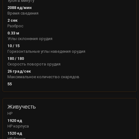
Урон в минуту
2088
ед/мин
Время сведения
2
сек
Разброс
0.33
м
Углы склонения орудия
10
/
15
Горизонтальные углы наведения орудия
180
/
180
Скорость поворота орудия
26
град/сек
Максимальное количество снарядов
55
Живучесть
HP
1920
ед
HP корпуса
1520
ед
HP башни