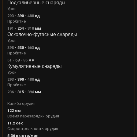
Подкалиберные снаряды
Урон
293
-
390
-
488
ед
Пробитие
191
-
254
-
318
мм
Осколочно-фугасные снаряды
Урон
398
-
530
-
663
ед
Пробитие
51
-
68
-
85
мм
Кумулятивные снаряды
Урон
293
-
390
-
488
ед
Пробитие
236
-
315
-
394
мм
Калибр орудия
122
мм
Время перезарядки орудия
11.2
сек
Скорострельность орудия
5.36
выстр/мин