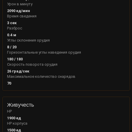
Урон в минуту
2090
ед/мин
Время сведения
3
сек
Разброс
0.4
м
Углы склонения орудия
8
/
20
Горизонтальные углы наведения орудия
180
/
180
Скорость поворота орудия
26
град/сек
Максимальное количество снарядов
70
Живучесть
HP
1900
ед
HP корпуса
1500
ед