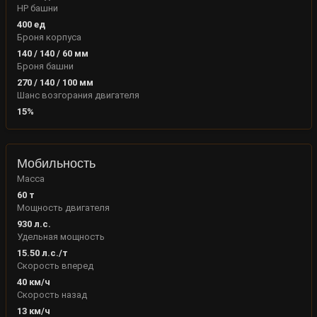
HP башни
400
ед
Броня корпуса
140
/
140
/
60
мм
Броня башни
270
/
140
/
100
мм
Шанс возгорания двигателя
15
%
Мобильность
Масса
60
т
Мощность двигателя
930
л.с.
Удельная мощность
15.50
л.с./т
Скорость вперед
40
км/ч
Скорость назад
13
км/ч