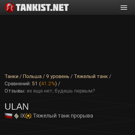
Togg
navi
Танки
/
Польша
/
9 уровень
/
Тяжелый танк
/
Сравнений:
51 (
41.2%
)
/
Отзывы:
их еще нет, будешь первым?
ULAN
IX
Тяжелый танк прорыва