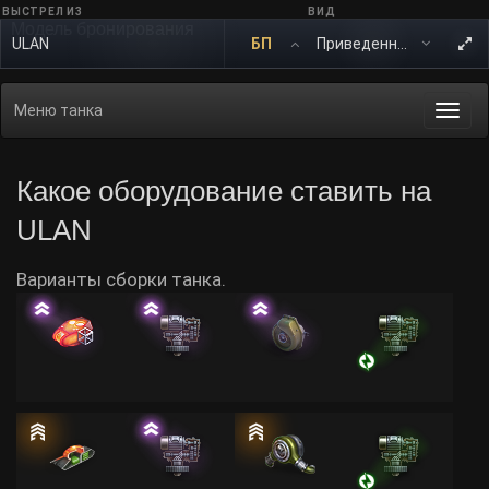
ВЫСТРЕЛ ИЗ
ВИД
Модель бронирования
ULAN
БП
Меню танка
Togg
navi
Какое оборудование ставить на
ULAN
Варианты сборки танка.