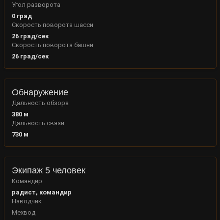
Угол разворота
0
град
Скорость поворота шасси
26
град/сек
Скорость поворота башни
26
град/сек
Обнаружение
Дальность обзора
380
м
Дальность связи
730
м
Экипаж 5 человек
Командир
радист, командир
Наводчик
Мехвод