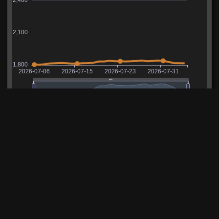
WN8
Таблица ожидаемых значений для ULAN
используется для расчета рейтинга WN8. Значения
основаны на статистике активных игроков
серверов Lesta в базе XVM.
Фраги
Урон
Обнаружение
Очки защиты