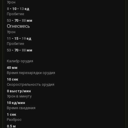
Урон
8
-
10
-
13
ед
Пробитие
53
-
70
-
88
мм
Огнесмесь
Урон
11
-
15
-
19
ед
Пробитие
53
-
70
-
88
мм
Калибр орудия
40
мм
Время перезарядки орудия
10
сек
Скорострельность орудия
0
выстр/мин
Урон в минуту
10
ед/мин
Время сведения
1
сек
Разброс
0.5
м