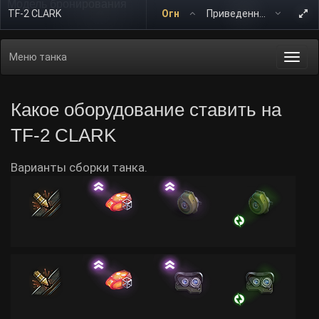
Модель бронирования
TF-2 CLARK
Огн
Меню танка
Togg
navi
Какое оборудование ставить на
TF-2 CLARK
Варианты сборки танка.