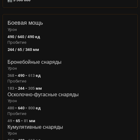
Боевая мощь
Урон
490 / 640 / 490
ед
Пробитие
244 / 65 / 340
мм
Бронебойные снаряды
Урон
368
-
490
-
613
ед
Пробитие
183
-
244
-
305
мм
Осколочно-фугасные снаряды
Урон
480
-
640
-
800
ед
Пробитие
49
-
65
-
81
мм
Кумулятивные снаряды
Урон