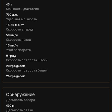
45
т
Мощность двигателя
700
л.с.
Удельная мощность
15.56
л.с./т
Скорость вперед
50
км/ч
Скорость назад
15
км/ч
Угол разворота
0
град
Скорость поворота шасси
28
град/сек
Скорость поворота башни
26
град/сек
Обнаружение
Дальность обзора
400
м
Дальность связи