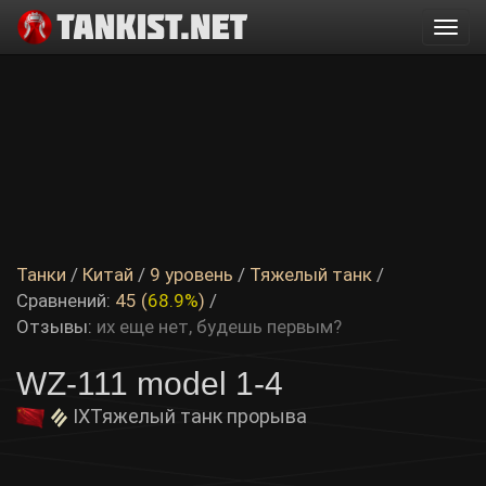
Togg
navi
Танки
/
Китай
/
9 уровень
/
Тяжелый танк
/
Сравнений:
45 (
68.9%
)
/
Отзывы:
их еще нет, будешь первым?
WZ-111 model 1-4
IX
Тяжелый танк прорыва