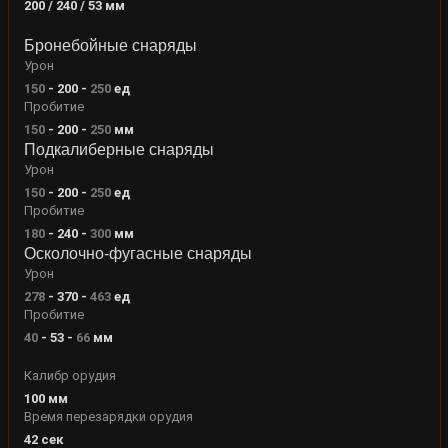
200 / 240 / 53
мм
Бронебойные снаряды
Урон
150
-
200
-
250
ед
Пробитие
150
-
200
-
250
мм
Подкалиберные снаряды
Урон
150
-
200
-
250
ед
Пробитие
180
-
240
-
300
мм
Осколочно-фугасные снаряды
Урон
278
-
370
-
463
ед
Пробитие
40
-
53
-
66
мм
Калибр орудия
100
мм
Время перезарядки орудия
42
сек