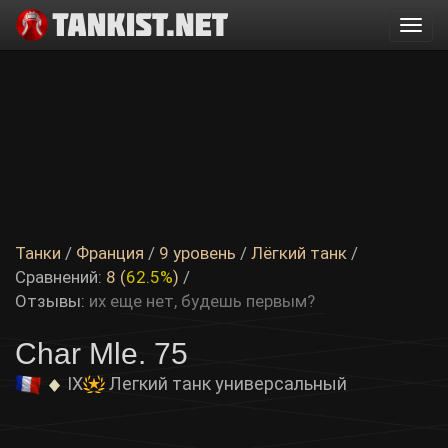
Togg
navi
Танки
/
Франция
/
9 уровень
/
Лёгкий танк
/
Сравнений:
8 (
62.5%
)
/
Отзывы:
их еще нет, будешь первым?
Char Mle. 75
IX
Легкий танк универсальный