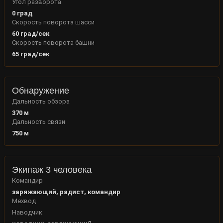
Угол разворота
0
град
Скорость поворота шасси
60
град/сек
Скорость поворота башни
65
град/сек
Обнаружение
Дальность обзора
370
м
Дальность связи
750
м
Экипаж 3 человека
Командир
заряжающий, радист, командир
Мехвод
Наводчик