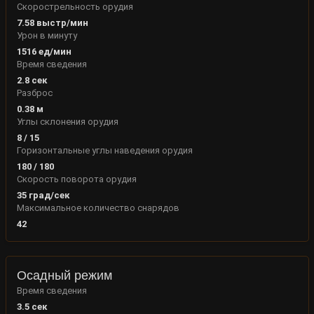
Скорострельность орудия
7.58
выстр/мин
Урон в минуту
1516
ед/мин
Время сведения
2.8
сек
Разброс
0.38
м
Углы склонения орудия
8
/
15
Горизонтальные углы наведения орудия
180
/
180
Скорость поворота орудия
35
град/сек
Максимальное количество снарядов
42
Осадный режим
Время сведения
3.5 сек