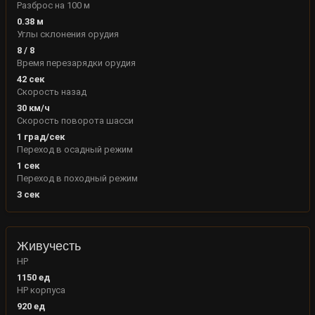
Разброс на 100 м
0.38 м
Углы склонения орудия
8
/
8
Время перезарядки орудия
42 сек
Скорость назад
30 км/ч
Скорость поворота шасси
1 град/сек
Переход в осадный режим
1 сек
Переход в походный режим
3 сек
Живучесть
HP
1150
ед
HP корпуса
920
ед