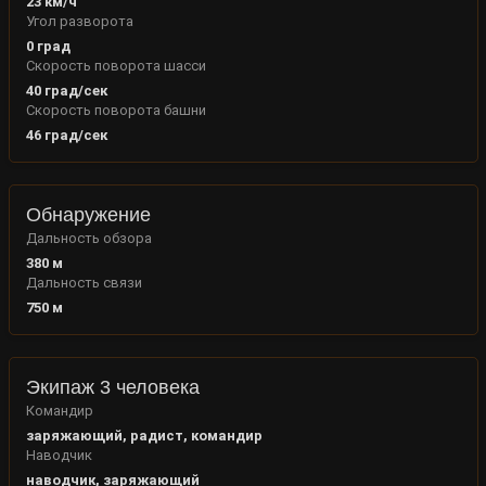
23
км/ч
Угол разворота
0
град
Скорость поворота шасси
40
град/сек
Скорость поворота башни
46
град/сек
Обнаружение
Дальность обзора
380
м
Дальность связи
750
м
Экипаж 3 человека
Командир
заряжающий, радист, командир
Наводчик
наводчик, заряжающий