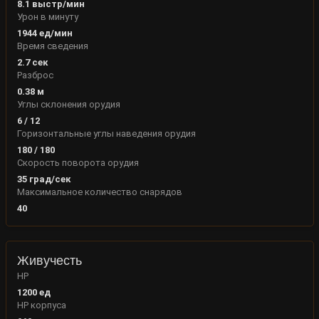
8.1
выстр/мин
Урон в минуту
1944
ед/мин
Время сведения
2.7
сек
Разброс
0.38
м
Углы склонения орудия
6
/
12
Горизонтальные углы наведения орудия
180
/
180
Скорость поворота орудия
35
град/сек
Максимальное количество снарядов
40
Живучесть
HP
1200
ед
HP корпуса