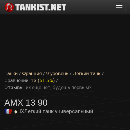
Togg
navi
Танки
/
Франция
/
9 уровень
/
Лёгкий танк
/
Сравнений:
13 (
61.5%
)
/
Отзывы:
их еще нет, будешь первым?
AMX 13 90
IX
Легкий танк универсальный