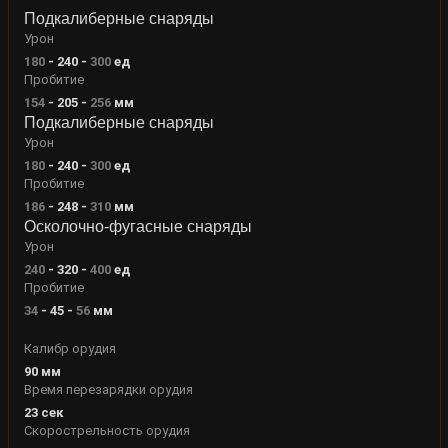
Подкалиберные снаряды
Урон
180
-
240
-
300
ед
Пробитие
154
-
205
-
256
мм
Подкалиберные снаряды
Урон
180
-
240
-
300
ед
Пробитие
186
-
248
-
310
мм
Осколочно-фугасные снаряды
Урон
240
-
320
-
400
ед
Пробитие
34
-
45
-
56
мм
Калибр орудия
90
мм
Время перезарядки орудия
23
сек
Скорострельность орудия