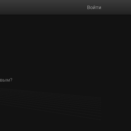
Войти
рвым?