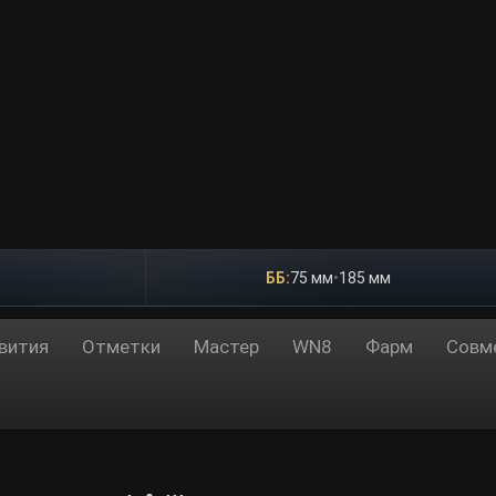
ББ:
75 мм
•
185 мм
вития
Отметки
Мастер
WN8
Фарм
Совм