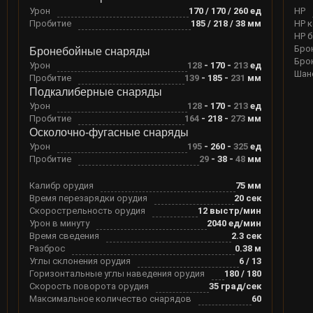
Урон
170 / 170 / 260
ед
HP
Пробитие
185 / 218 / 38
мм
HP 
HP 
Бро
Бронебойные снаряды
Бро
Урон
128
-
170
-
213
ед
Шан
Пробитие
139
-
185
-
231
мм
Подкалиберные снаряды
Урон
128
-
170
-
213
ед
Пробитие
164
-
218
-
273
мм
Осколочно-фугасные снаряды
Урон
195
-
260
-
325
ед
Пробитие
29
-
38
-
48
мм
Калибр орудия
75
мм
Время перезарядки орудия
20
сек
Скорострельность орудия
12
выстр/мин
Урон в минуту
2040
ед/мин
Время сведения
2.3
сек
Разброс
0.38
м
Углы склонения орудия
6
/
13
Горизонтальные углы наведения орудия
180
/
180
Скорость поворота орудия
35
град/сек
Максимальное количество снарядов
60