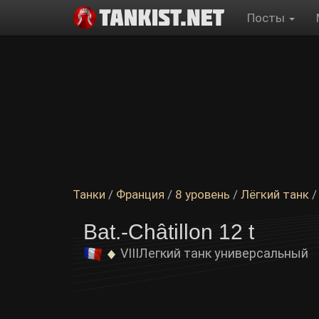
Посты
Танки
/
Франция
/
8 уровень
/
Лёгкий танк
/
Bat.-Châtillon 12 t
VIII
Легкий танк универсальный