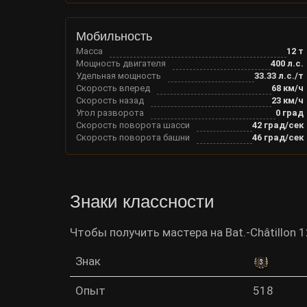
Мобильность
Масса
12
т
Мощность двигателя
400
л.с.
Удельная мощность
33.33
л.с./т
Скорость вперед
68
км/ч
Скорость назад
23
км/ч
Угол разворота
0
град
Скорость поворота шасси
42
град/сек
Скорость поворота башни
46
град/сек
Знаки классности
Чтобы получить мастера на Bat.-Châtillon 
Знак
Опыт
518