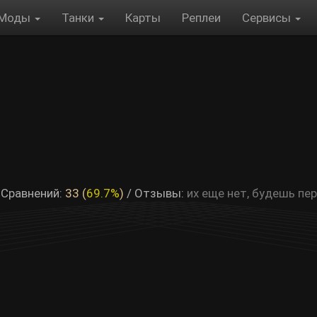
Моды
Танки
Карты
Реплеи
Сервисы
 Сравнений:
33 (
69.7%
)
/
Отзывы:
их еще нет, будешь пе