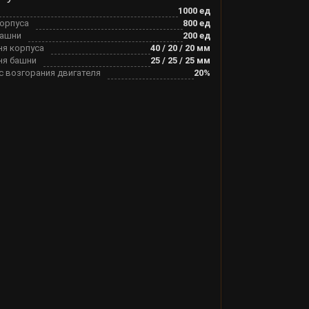
1000
ед
корпуса
800
ед
башни
200
ед
ня корпуса
40
/
20
/
20
мм
ня башни
25
/
25
/
25
мм
с возгорания двигателя
20
%