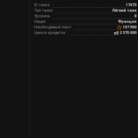
ID танка
17473
Тип танка
Лёгкий танк
Уровень
8
Нация
Франция
Необходимый опыт
107 000
Цена в кредитах
2 370 000