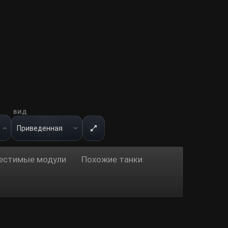
ВИД
естимые модули
Похожие танки