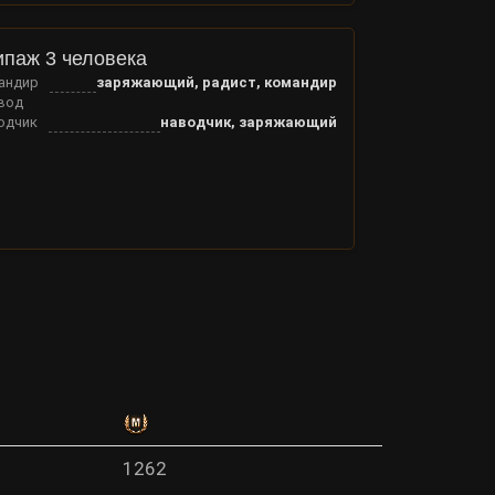
ипаж 3 человека
андир
заряжающий, радист, командир
вод
одчик
наводчик, заряжающий
1262