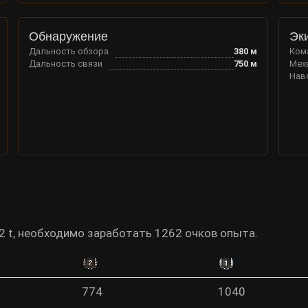
Обнаружение
Эк
Дальность обзора
380
м
Ком
Дальность связи
750
м
Мех
Нав
12 t, необходимо заработать 1262 очков опыта.
774
1040