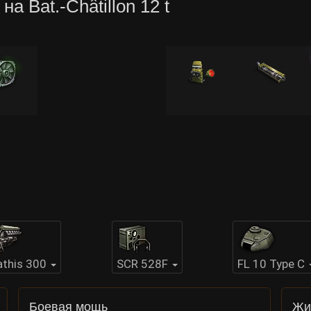
а Bat.-Châtillon 12 t
this 300
SCR 528F
FL 10 Type C
Боевая мощь
Жи