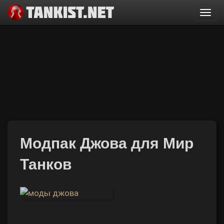
Togg
navi
Модпак Джова для Мир
Танков