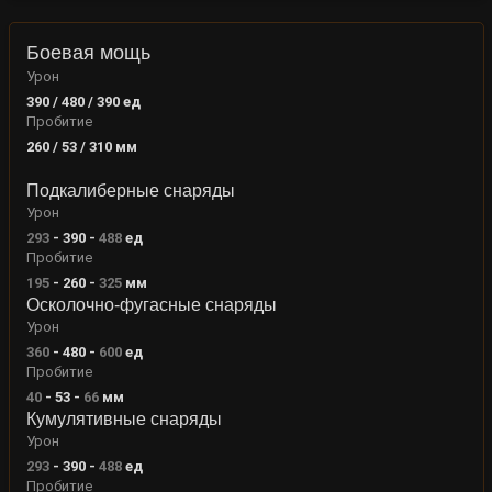
Боевая мощь
Урон
390 / 480 / 390
ед
Пробитие
260 / 53 / 310
мм
Подкалиберные снаряды
Урон
293
-
390
-
488
ед
Пробитие
195
-
260
-
325
мм
Осколочно-фугасные снаряды
Урон
360
-
480
-
600
ед
Пробитие
40
-
53
-
66
мм
Кумулятивные снаряды
Урон
293
-
390
-
488
ед
Пробитие