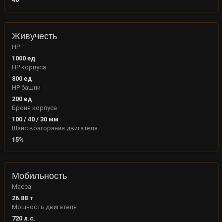
Живучесть
HP
1000
ед
HP корпуса
800
ед
HP башни
200
ед
Броня корпуса
100
/
40
/
30
мм
Шанс возгорания двигателя
15
%
Мобильность
Масса
26.88
т
Мощность двигателя
720
л.с.