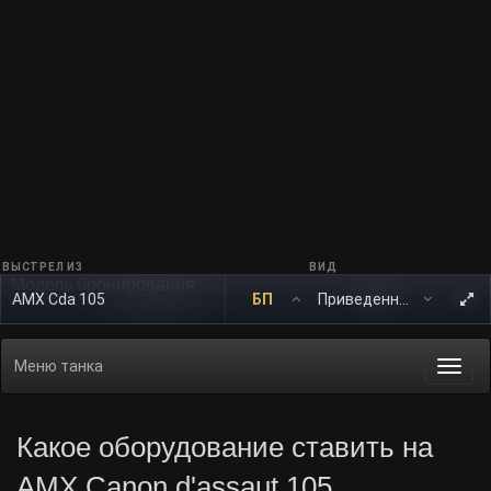
ВЫСТРЕЛ ИЗ
ВИД
Модель бронирования
AMX Cda 105
БП
Меню танка
Togg
navi
Какое оборудование ставить на
AMX Canon d'assaut 105