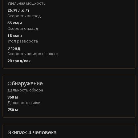
Удельная мощность
26.79
л.с./т
Скорость вперед
55
км/ч
Скорость назад
18
км/ч
Угол разворота
0
град
Скорость поворота шасси
28
град/сек
Обнаружение
Дальность обзора
360
м
Дальность связи
750
м
Экипаж 4 человека