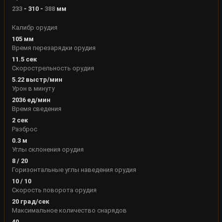
233
-
310
-
388
мм
Калибр орудия
105
мм
Время перезарядки орудия
11.5
сек
Скорострельность орудия
5.22
выстр/мин
Урон в минуту
2036
ед/мин
Время сведения
2
сек
Разброс
0.3
м
Углы склонения орудия
8
/
20
Горизонтальные углы наведения орудия
10
/
10
Скорость поворота орудия
20
град/сек
Максимальное количество снарядов
40