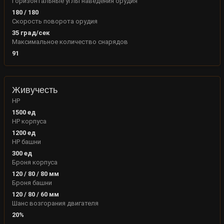
Горизонтальные углы наведения орудия
180
/
180
Скорость поворота орудия
35
град/сек
Максимальное количество снарядов
91
Живучесть
HP
1500
ед
HP корпуса
1200
ед
HP башни
300
ед
Броня корпуса
120
/
80
/
80
мм
Броня башни
120
/
80
/
60
мм
Шанс возгорания двигателя
20
%