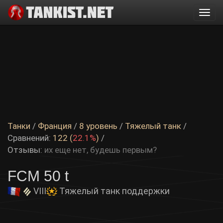
Togg
navi
Танки
/
Франция
/
8 уровень
/
Тяжелый танк
/
Сравнений:
122 (
22.1%
)
/
Отзывы:
их еще нет, будешь первым?
FCM 50 t
VIII
Тяжелый танк поддержки