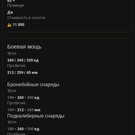
Премиум
Да
Стоимость в золоте
11 000
Боевая мощь
Урон
240 / 240 / 320
ед
Пробитие
212 / 259 / 45
мм
Бронебойные снаряды
Урон
180
-
240
-
300
ед
Пробитие
159
-
212
-
265
мм
Подкалиберные снаряды
Урон
180
-
240
-
300
ед
Пробитие