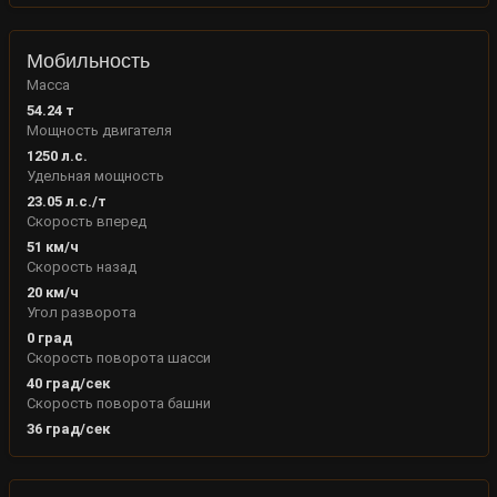
Мобильность
Масса
54.24
т
Мощность двигателя
1250
л.с.
Удельная мощность
23.05
л.с./т
Скорость вперед
51
км/ч
Скорость назад
20
км/ч
Угол разворота
0
град
Скорость поворота шасси
40
град/сек
Скорость поворота башни
36
град/сек