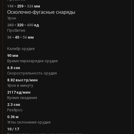
194
-
259
-
324
мм
Осколочно-фугасные снаряды
Урон
240
-
320
-
400
ед
Пробитие
34
-
45
-
56
мм
Калибр орудия
90
мм
Время перезарядки орудия
6.8
сек
Скорострельность орудия
8.82
выстр/мин
Урон в минуту
2117
ед/мин
Время сведения
2.3
сек
Разброс
0.36
м
Углы склонения орудия
10
/
17