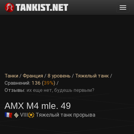
Togg
navi
Танки
/
Франция
/
8 уровень
/
Тяжелый танк
/
Сравнений:
136 (
39%
)
/
Отзывы:
их еще нет, будешь первым?
AMX M4 mle. 49
VIII
Тяжелый танк прорыва