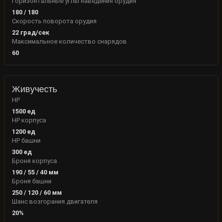
Горизонтальные углы наведения орудия
180
/
180
Скорость поворота орудия
22
град/сек
Максимальное количество снарядов
60
Живучесть
HP
1500
ед
HP корпуса
1200
ед
HP башни
300
ед
Броня корпуса
190
/
55
/
40
мм
Броня башни
250
/
120
/
60
мм
Шанс возгорания двигателя
20
%