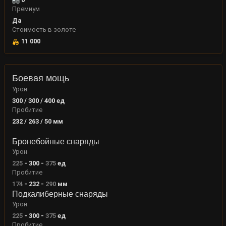
Премиум
Да
Стоимость в золоте
11 000
Боевая мощь
Урон
300 / 300 / 400
ед
Пробитие
232 / 263 / 50
мм
Бронебойные снаряды
Урон
225
-
300
-
375
ед
Пробитие
174
-
232
-
290
мм
Подкалиберные снаряды
Урон
225
-
300
-
375
ед
Пробитие