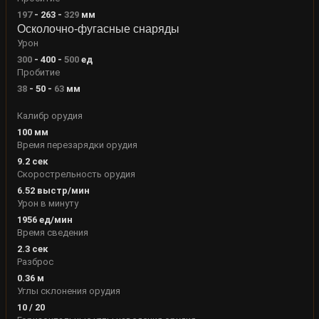
197
-
263
-
329
мм
Осколочно-фугасные снаряды
Урон
300
-
400
-
500
ед
Пробитие
38
-
50
-
63
мм
Калибр орудия
100
мм
Время перезарядки орудия
9.2
сек
Скорострельность орудия
6.52
выстр/мин
Урон в минуту
1956
ед/мин
Время сведения
2.3
сек
Разброс
0.36
м
Углы склонения орудия
10
/
20