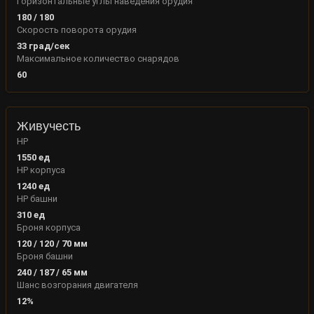
Горизонтальные углы наведения орудия
180
/
180
Скорость поворота орудия
33
град/сек
Максимальное количество снарядов
60
Живучесть
HP
1550
ед
HP корпуса
1240
ед
HP башни
310
ед
Броня корпуса
120
/
120
/
70
мм
Броня башни
240
/
187
/
65
мм
Шанс возгорания двигателя
12
%