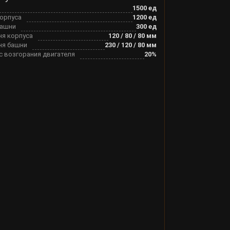
1500
ед
корпуса
1200
ед
башни
300
ед
ня корпуса
120
/
80
/
80
мм
ня башни
230
/
120
/
80
мм
с возгорания двигателя
20
%