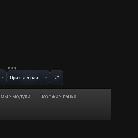
ВИД
имые модули
Похожие танки