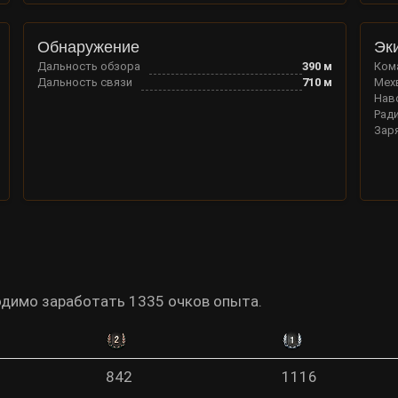
Обнаружение
Эк
Дальность обзора
390
м
Ком
Дальность связи
710
м
Мех
Нав
Рад
Зар
ходимо заработать 1335 очков опыта.
842
1116