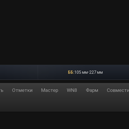
ББ:
105 мм
•
227 мм
ть
Отметки
Мастер
WN8
Фарм
Совмест