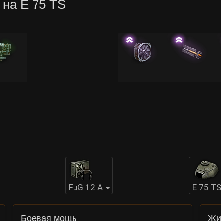
 на E 75 TS
FuG 12 A
E 75 TS
Боевая мощь
Жи