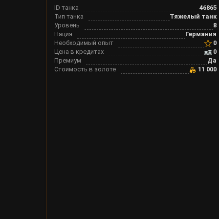
ID танка
46865
Тип танка
Тяжелый танк
Уровень
8
Нация
Германия
Необходимый опыт
0
Цена в кредитах
0
Премиум
Да
Стоимость в золоте
11 000