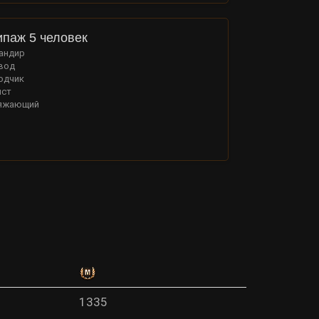
ипаж 5 человек
андир
вод
одчик
ист
яжающий
1335