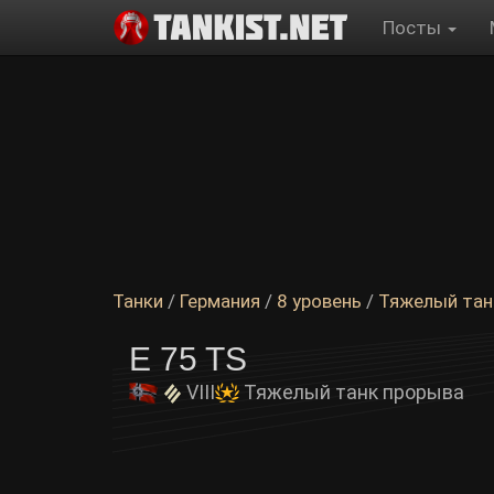
Посты
Танки
/
Германия
/
8 уровень
/
Тяжелый тан
E 75 TS
VIII
Тяжелый танк прорыва