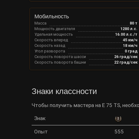
Мобильность
Масса
80
т
Мощность двигателя
1280
л.с.
Удельная мощность
16.00
л.с./т
Скорость вперед
45
км/ч
Скорость назад
18
км/ч
Угол разворота
0
град
Скорость поворота шасси
26
град/сек
Скорость поворота башни
22
град/сек
Знаки классности
Чтобы получить мастера на E 75 TS, необ
Знак
Опыт
555