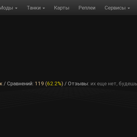
Моды
Танки
Карты
Реплеи
Сервисы
к
/ Сравнений:
119 (
62.2%
)
/
Отзывы:
их еще нет, будеш