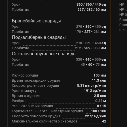
Урон
360 / 360 / 440
ед
HP
Пробитие
227 / 282 / 60
мм
HP 
HP 
Бро
Бронебойные снаряды
Бро
Урон
270
-
360
-
450
ед
Шан
Пробитие
170
-
227
-
284
мм
Подкалиберные снаряды
Урон
270
-
360
-
450
ед
Пробитие
212
-
282
-
353
мм
Осколочно-фугасные снаряды
Урон
330
-
440
-
550
ед
Пробитие
45
-
60
-
75
мм
Калибр орудия
105
мм
Время перезарядки орудия
11.3
сек
Скорострельность орудия
5.31
выстр/мин
Урон в минуту
1912
ед/мин
Время сведения
2.5
сек
Разброс
0.38
м
Углы склонения орудия
8
/
15
Горизонтальные углы наведения орудия
180
/
180
Скорость поворота орудия
22
град/сек
Максимальное количество снарядов
42