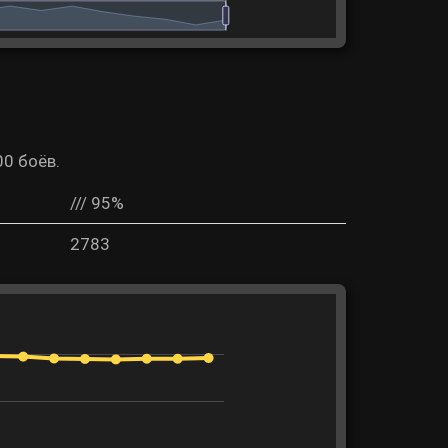
00 боёв.
/// 95%
2783