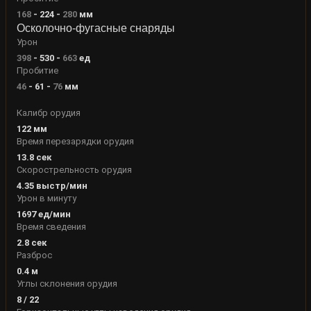
168
-
224
-
280
мм
Осколочно-фугасные снаряды
Урон
398
-
530
-
663
ед
Пробитие
46
-
61
-
76
мм
Калибр орудия
122
мм
Время перезарядки орудия
13.8
сек
Скорострельность орудия
4.35
выстр/мин
Урон в минуту
1697
ед/мин
Время сведения
2.8
сек
Разброс
0.4
м
Углы склонения орудия
8
/
22