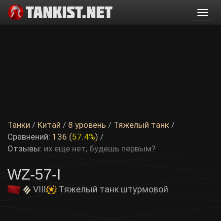
Togg
navi
Танки
/
Китай
/
8 уровень
/
Тяжелый танк
/
Сравнений:
136 (
57.4%
)
/
Отзывы:
их еще нет, будешь первым?
WZ-57-I
VIII
Тяжелый танк штурмовой