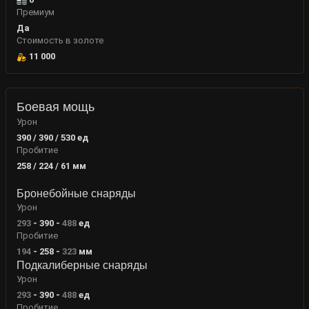
Премиум
Да
Стоимость в золоте
11 000
Боевая мощь
Урон
390 / 390 / 530
ед
Пробитие
258 / 224 / 61
мм
Бронебойные снаряды
Урон
293
-
390
-
488
ед
Пробитие
194
-
258
-
323
мм
Подкалиберные снаряды
Урон
293
-
390
-
488
ед
Пробитие