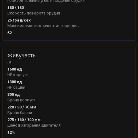
Горизонтальные углы наведения орудия
180
/
180
Скорость поворота орудия
26
град/сек
Максимальное количество снарядов
52
Живучесть
HP
1600
ед
HP корпуса
1300
ед
HP башни
300
ед
Броня корпуса
220
/
80
/
70
мм
Броня башни
275
/
160
/
100
мм
Шанс возгорания двигателя
12
%