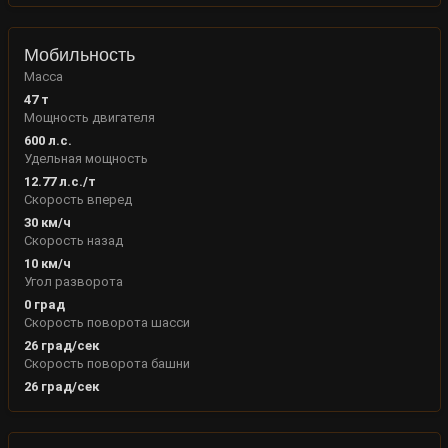
Мобильность
Масса
47
т
Мощность двигателя
600
л.с.
Удельная мощность
12.77
л.с./т
Скорость вперед
30
км/ч
Скорость назад
10
км/ч
Угол разворота
0
град
Скорость поворота шасси
26
град/сек
Скорость поворота башни
26
град/сек