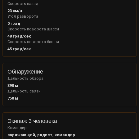
Скорость назад
23
км/ч
Угол разворота
0
град
Скорость поворота шасси
48
град/сек
Скорость поворота башни
45
град/сек
Обнаружение
Дальность обзора
390
м
Дальность связи
750
м
Экипаж 3 человека
Командир
заряжающий, радист, командир