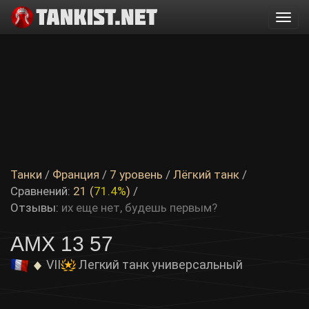
Togg
navi
Танки
/
Франция
/
7 уровень
/
Лёгкий танк
/
Сравнений:
21 (
71.4%
)
/
Отзывы:
их еще нет, будешь первым?
AMX 13 57
VII
Легкий танк универсальный