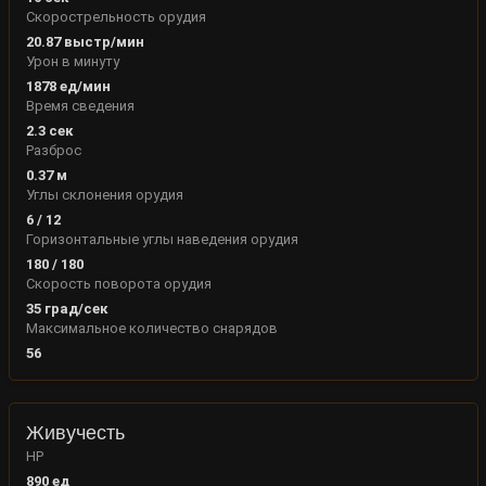
Скорострельность орудия
20.87
выстр/мин
Урон в минуту
1878
ед/мин
Время сведения
2.3
сек
Разброс
0.37
м
Углы склонения орудия
6
/
12
Горизонтальные углы наведения орудия
180
/
180
Скорость поворота орудия
35
град/сек
Максимальное количество снарядов
56
Живучесть
HP
890
ед