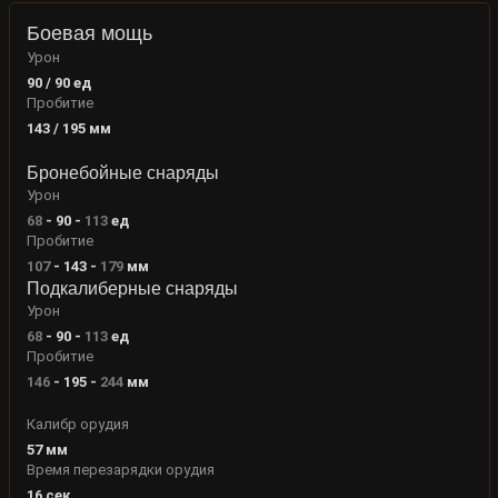
Боевая мощь
Урон
90 / 90
ед
Пробитие
143 / 195
мм
Бронебойные снаряды
Урон
68
-
90
-
113
ед
Пробитие
107
-
143
-
179
мм
Подкалиберные снаряды
Урон
68
-
90
-
113
ед
Пробитие
146
-
195
-
244
мм
Калибр орудия
57
мм
Время перезарядки орудия
16
сек