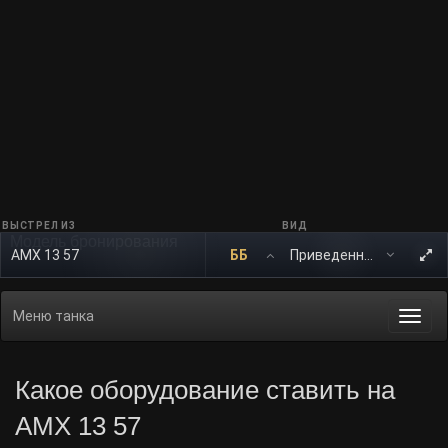
ВЫСТРЕЛ ИЗ
ВИД
Модель бронирования
AMX 13 57
ББ
Меню танка
Togg
navi
Какое оборудование ставить на
AMX 13 57