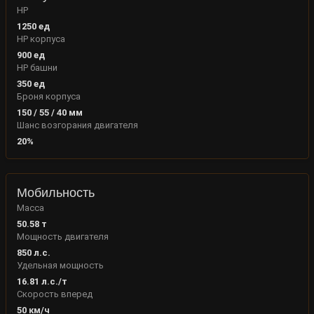
HP
1250
ед
HP корпуса
900
ед
HP башни
350
ед
Броня корпуса
150
/
55
/
40
мм
Шанс возгорания двигателя
20
%
Мобильность
Масса
50.58
т
Мощность двигателя
850
л.с.
Удельная мощность
16.81
л.с./т
Скорость вперед
50
км/ч