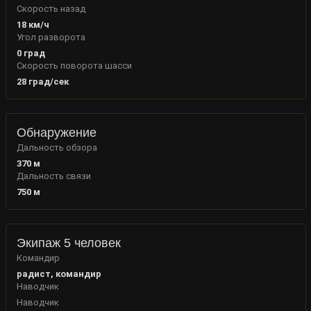
Скорость назад
18
км/ч
Угол разворота
0
град
Скорость поворота шасси
28
град/сек
Обнаружение
Дальность обзора
370
м
Дальность связи
750
м
Экипаж 5 человек
Командир
радист, командир
Наводчик
Наводчик