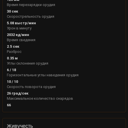
Время перезарядки орудия
30
сек
Скорострельность орудия
5.08
выстр/мин
Урон в минуту
2032
ед/мин
Время сведения
2.5
сек
Разброс
0.35
м
Углы склонения орудия
6
/
18
Горизонтальные углы наведения орудия
10
/
10
Скорость поворота орудия
26
град/сек
Максимальное количество снарядов
66
Живучесть