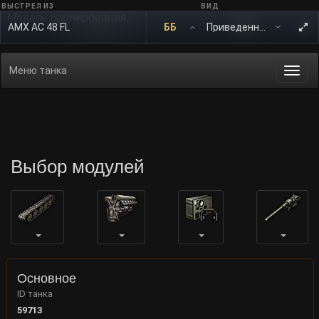
ВЫСТРЕЛ ИЗ
ВИД
Модель бронирования
AMX AC 48 FL
ББ
Меню танка
Togg
navi
Выбор модулей
Основное
ID танка
59713