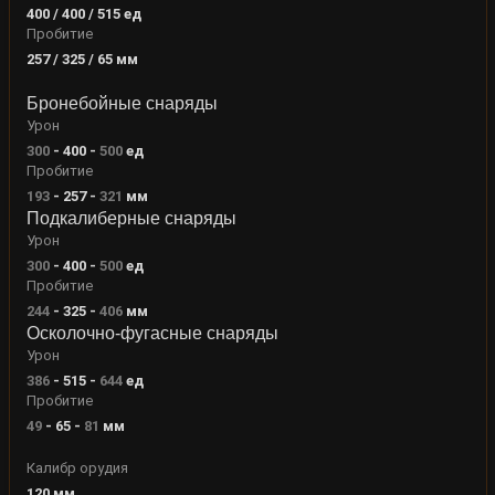
400 / 400 / 515
ед
Пробитие
257 / 325 / 65
мм
Бронебойные снаряды
Урон
300
-
400
-
500
ед
Пробитие
193
-
257
-
321
мм
Подкалиберные снаряды
Урон
300
-
400
-
500
ед
Пробитие
244
-
325
-
406
мм
Осколочно-фугасные снаряды
Урон
386
-
515
-
644
ед
Пробитие
49
-
65
-
81
мм
Калибр орудия
120
мм