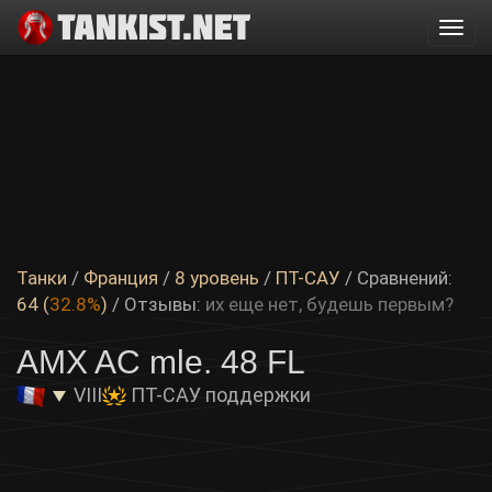
Togg
navi
Танки
/
Франция
/
8 уровень
/
ПТ-САУ
/ Сравнений:
64 (
32.8%
)
/
Отзывы:
их еще нет, будешь первым?
AMX AC mle. 48 FL
VIII
ПТ-САУ поддержки