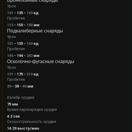
Бронебойные снаряды
Урон
101
-
135
-
169
ед
Пробитие
113
-
150
-
188
мм
Подкалиберные снаряды
Урон
101
-
135
-
169
ед
Пробитие
146
-
194
-
243
мм
Осколочно-фугасные снаряды
Урон
131
-
175
-
219
ед
Пробитие
29
-
38
-
48
мм
Калибр орудия
75
мм
Время перезарядки орудия
4.2
сек
Скорострельность орудия
14.29
выстр/мин