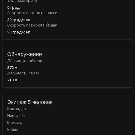
Угол разворота
0
град
Скорость поворота шасси
30
град/сек
Скорость поворота башни
30
град/сек
Обнаружение
Дальность обзора
370
м
Дальность связи
710
м
Экипаж 5 человек
Командир
Наводчик
Мехвод
Радист