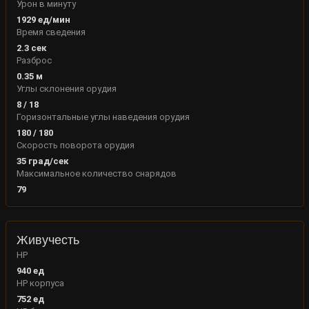
Урон в минуту
1929
ед/мин
Время сведения
2.3
сек
Разброс
0.35
м
Углы склонения орудия
8
/
18
Горизонтальные углы наведения орудия
180
/
180
Скорость поворота орудия
35
град/сек
Максимальное количество снарядов
79
Живучесть
HP
940
ед
HP корпуса
752
ед