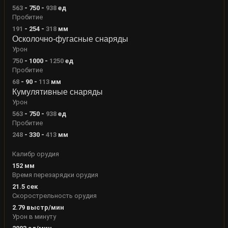
563
-
750
-
938
ед
Пробитие
191
-
254
-
318
мм
Осколочно-фугасные снаряды
Урон
750
-
1000
-
1250
ед
Пробитие
68
-
90
-
113
мм
Кумулятивные снаряды
Урон
563
-
750
-
938
ед
Пробитие
248
-
330
-
413
мм
Калибр орудия
152
мм
Время перезарядки орудия
21.5
сек
Скорострельность орудия
2.79
выстр/мин
Урон в минуту