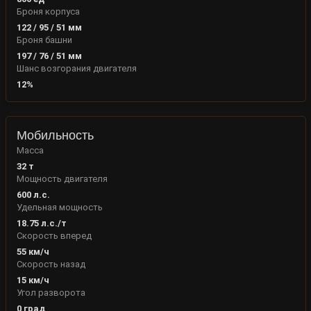
Броня корпуса
122
/
95
/
51
мм
Броня башни
197
/
76
/
51
мм
Шанс возгорания двигателя
12
%
Мобильность
Масса
32
т
Мощность двигателя
600
л.с.
Удельная мощность
18.75
л.с./т
Скорость вперед
55
км/ч
Скорость назад
15
км/ч
Угол разворота
0
град