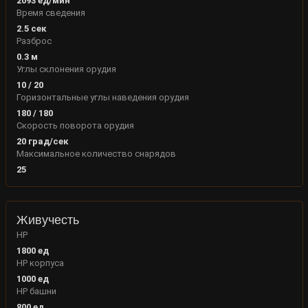
2093
ед/мин
Время сведения
2.5
сек
Разброс
0.3
м
Углы склонения орудия
10
/
20
Горизонтальные углы наведения орудия
180
/
180
Скорость поворота орудия
20
град/сек
Максимальное количество снарядов
25
Живучесть
HP
1800
ед
HP корпуса
1000
ед
HP башни
800
ед