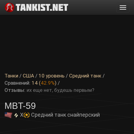
Togg
navi
Танки
/
США
/
10 уровень
/
Средний танк
/
Сравнений:
14 (
42.9%
)
/
Отзывы:
их еще нет, будешь первым?
MBT-59
X
Средний танк снайперский