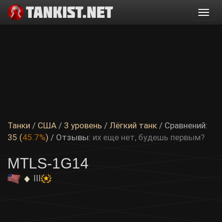
Togg
navi
Танки
/
США
/
3 уровень
/
Лёгкий танк
/ Сравнений:
35 (
45.7%
)
/
Отзывы:
их еще нет, будешь первым?
MTLS-1G14
III