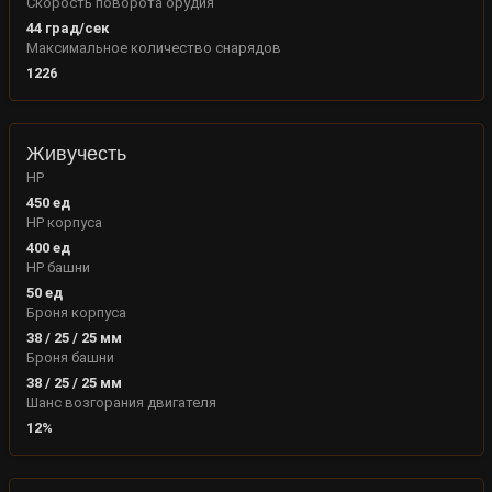
Скорость поворота орудия
44
град/сек
Максимальное количество снарядов
1226
Живучесть
HP
450
ед
HP корпуса
400
ед
HP башни
50
ед
Броня корпуса
38
/
25
/
25
мм
Броня башни
38
/
25
/
25
мм
Шанс возгорания двигателя
12
%