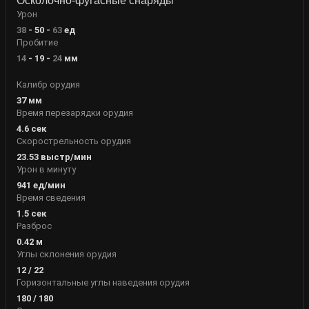
Осколочно-фугасные снаряды
Урон
38
-
50
-
63
ед
Пробитие
14
-
19
-
24
мм
Калибр орудия
37
мм
Время перезарядки орудия
4.6
сек
Скорострельность орудия
23.53
выстр/мин
Урон в минуту
941
ед/мин
Время сведения
1.5
сек
Разброс
0.42
м
Углы склонения орудия
12
/
22
Горизонтальные углы наведения орудия
180
/
180