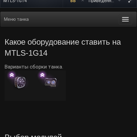
MTLS-1G14
ББ
Меню танка
Togg
navi
Какое оборудование ставить на
MTLS-1G14
Варианты сборки танка.