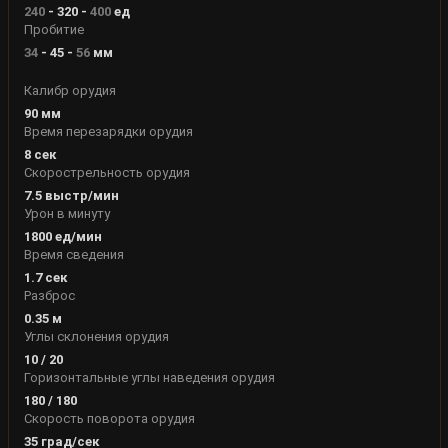
240
-
320
-
400
ед
Пробитие
34
-
45
-
56
мм
Калибр орудия
90
мм
Время перезарядки орудия
8
сек
Скорострельность орудия
7.5
выстр/мин
Урон в минуту
1800
ед/мин
Время сведения
1.7
сек
Разброс
0.35
м
Углы склонения орудия
10
/
20
Горизонтальные углы наведения орудия
180
/
180
Скорость поворота орудия
35
град/сек