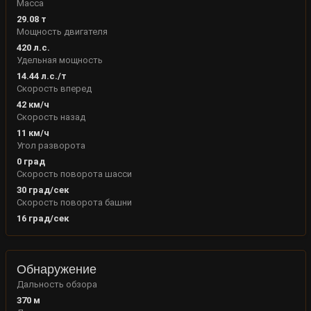
Масса
29.08
т
Мощность двигателя
420
л.с.
Удельная мощность
14.44
л.с./т
Скорость вперед
42
км/ч
Скорость назад
11
км/ч
Угол разворота
0
град
Скорость поворота шасси
30
град/сек
Скорость поворота башни
16
град/сек
Обнаружение
Дальность обзора
370
м