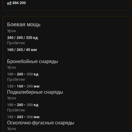
884 200
Боевая мощь
Урон
240 / 240 / 320
ед
Пробитие
160 / 243 / 45
мм
Бронебойные снаряды
Урон
180
-
240
-
300
ед
Пробитие
120
-
160
-
200
мм
Подкалиберные снаряды
Урон
180
-
240
-
300
ед
Пробитие
182
-
243
-
304
мм
Осколочно-фугасные снаряды
Урон