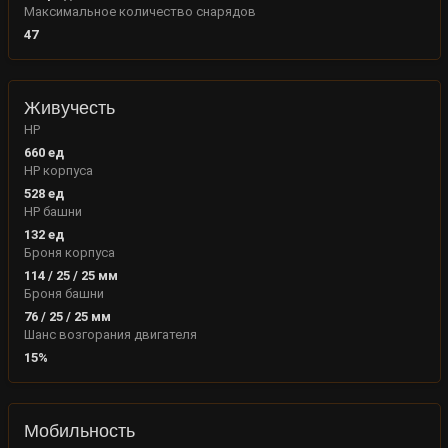
Максимальное количество снарядов
47
Живучесть
HP
660
ед
HP корпуса
528
ед
HP башни
132
ед
Броня корпуса
114
/
25
/
25
мм
Броня башни
76
/
25
/
25
мм
Шанс возгорания двигателя
15
%
Мобильность