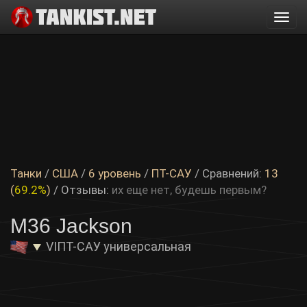
Togg
navi
Танки
/
США
/
6 уровень
/
ПТ-САУ
/ Сравнений:
13
(
69.2%
)
/
Отзывы:
их еще нет, будешь первым?
M36 Jackson
VI
ПТ-САУ универсальная