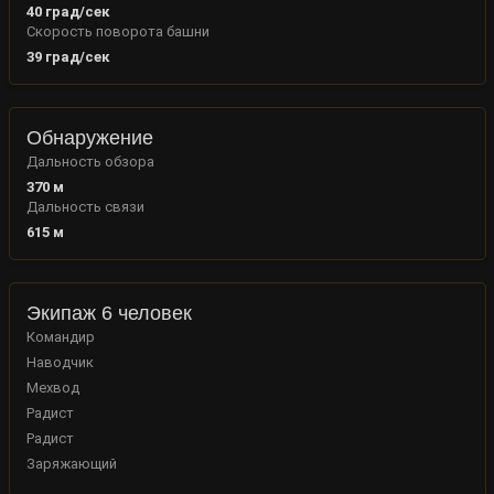
40
град/сек
Скорость поворота башни
39
град/сек
Обнаружение
Дальность обзора
370
м
Дальность связи
615
м
Экипаж 6 человек
Командир
Наводчик
Мехвод
Радист
Радист
Заряжающий