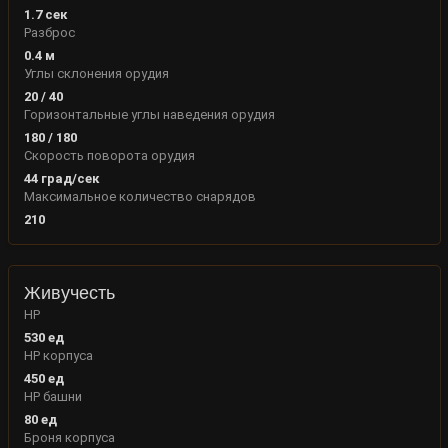
1.7
сек
Разброс
0.4
м
Углы склонения орудия
20
/
40
Горизонтальные углы наведения орудия
180
/
180
Скорость поворота орудия
44
град/сек
Максимальное количество снарядов
210
Живучесть
HP
530
ед
HP корпуса
450
ед
HP башни
80
ед
Броня корпуса