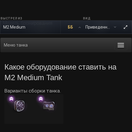
ВЫСТРЕЛ ИЗ
ВИД
Модель бронирования
M2 Medium
ББ
Меню танка
Togg
navi
Какое оборудование ставить на
M2 Medium Tank
Варианты сборки танка.