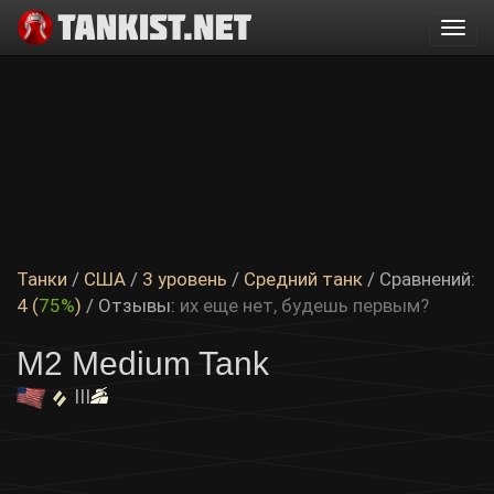
Togg
navi
Танки
/
США
/
3 уровень
/
Средний танк
/ Сравнений:
4 (
75%
)
/
Отзывы:
их еще нет, будешь первым?
M2 Medium Tank
III