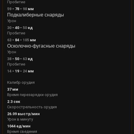
Пробитие
59
-
78
-
98
мм
Подкалиберные снаряды
Урон
30
-
40
-
50
ед
Пробитие
63
-
84
-
105
мм
Осколочно-фугасные снаряды
Урон
38
-
50
-
63
ед
Пробитие
14
-
19
-
24
мм
Калибр орудия
37
мм
Время перезарядки орудия
2.3
сек
Скорострельность орудия
26.09
выстр/мин
Урон в минуту
1044
ед/мин
Время сведения